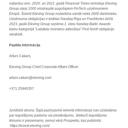
miljardus eiro. 2020. un 2021. gadā Financial Times ierindoja Eleving
Group starp 1000 visstraujāk augošajiem FinTech uzņēmumiem
Eiropā. Šobrīd Eleving Group nodarbina vairāk nekā 2600 darbinieku.
Uzņēmuma obligācijas ir kotētas Nasdaq Riga un Frankfurtes biržā.
2023. gadā Eleving Group saņēma 1. vietu Nasdaq Baltic Awards
balvu kategorijā "Labākās investoru attiecības" First North obligāciju
sarakstā.
Papildu informācija
Arturs Cakars,
Eleving Group Chief Corporate Affairs Officer
arturs.cakars@eleving.com
+371 25940357
Juridiskā atruna: Šajā paziņojumā ietvertā informācija nav uzskatāma
par ieguldījumu padomu vai piedāvājumu. Jebkurš ieguldījumu
lēmums ir pieņemams, ņemot vērā Prospektu, kas publicēts
https://invest.eleving.com/