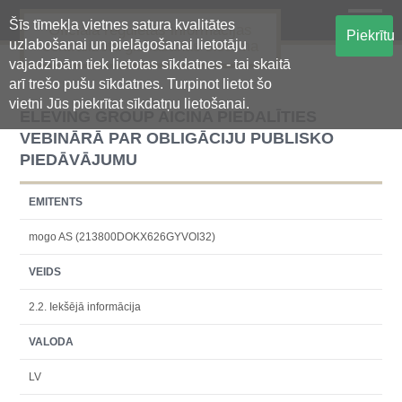
Šīs tīmekļa vietnes satura kvalitātes
Oficiālā regulētās informācijas
Piekrītu
uzlabošanai un pielāgošanai lietotāju
centralizētā glabāšanas sistēma
vajadzībām tiek lietotas sīkdatnes - tai skaitā
arī trešo pušu sīkdatnes. Turpinot lietot šo
vietni Jūs piekrītat sīkdatņu lietošanai.
ELEVING GROUP AICINA PIEDALĪTIES
VEBINĀRĀ PAR OBLIGĀCIJU PUBLISKO
PIEDĀVĀJUMU
EMITENTS
mogo AS (213800DOKX626GYVOI32)
VEIDS
2.2. Iekšējā informācija
VALODA
LV