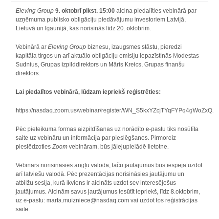
Eleving Group
9. oktobrī plkst. 15:00
aicina piedalīties vebinārā par
uzņēmuma publisko obligāciju piedāvājumu investoriem Latvijā,
Lietuvā un Igaunijā, kas norisinās līdz 20. oktobrim.
Vebinārā ar
Eleving Group
biznesu, izaugsmes stāstu, pieredzi
kapitāla tirgos un arī aktuālo obligāciju emisiju iepazīstinās Modestas
Sudnius, Grupas izpilddirektors un Māris Kreics, Grupas finanšu
direktors.
Lai piedalītos vebinārā, lūdzam iepriekš reģistrēties:
https://nasdaq.zoom.us/webinar/register/WN_S5kxYZcjTYqFYPq4gWoZxQ.
Pēc pieteikuma formas aizpildīšanas uz norādīto e-pastu tiks nosūtīta
saite uz vebināru un informācija par pieslēgšanos. Pirmoreiz
pieslēdzoties
Zoom
vebināram, būs jālejupielādē lietotne.
Vebinārs norisināsies angļu valodā, taču jautājumus būs iespēja uzdot
arī latviešu valodā. Pēc prezentācijas norisināsies jautājumu un
atbilžu sesija, kurā ikviens ir aicināts uzdot sev interesējošus
jautājumus. Aicinām savus jautājumus iesūtīt iepriekš, līdz 8.oktobrim,
uz e-pastu: marta.muizniece@nasdaq.com vai uzdot tos reģistrācijas
saitē.