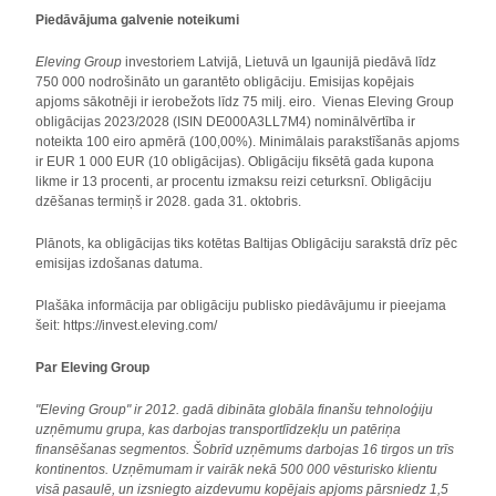
Piedāvājuma galvenie noteikumi
Eleving Group
investoriem Latvijā, Lietuvā un Igaunijā piedāvā līdz
750 000 nodrošināto un garantēto obligāciju. Emisijas kopējais
apjoms sākotnēji ir ierobežots līdz 75 milj. eiro. Vienas Eleving Group
obligācijas 2023/2028 (ISIN DE000A3LL7M4) nominālvērtība ir
noteikta 100 eiro apmērā (100,00%). Minimālais parakstīšanās apjoms
ir EUR 1 000 EUR (10 obligācijas). Obligāciju fiksētā gada kupona
likme ir 13 procenti, ar procentu izmaksu reizi ceturksnī. Obligāciju
dzēšanas termiņš ir 2028. gada 31. oktobris.
Plānots, ka obligācijas tiks kotētas Baltijas Obligāciju sarakstā drīz pēc
emisijas izdošanas datuma.
Plašāka informācija par obligāciju publisko piedāvājumu ir pieejama
šeit: https://invest.eleving.com/
Par Eleving Group
"Eleving Group" ir 2012. gadā dibināta globāla finanšu tehnoloģiju
uzņēmumu grupa, kas darbojas transportlīdzekļu un patēriņa
finansēšanas segmentos. Šobrīd uzņēmums darbojas 16 tirgos un trīs
kontinentos. Uzņēmumam ir vairāk nekā 500 000 vēsturisko klientu
visā pasaulē, un izsniegto aizdevumu kopējais apjoms pārsniedz 1,5