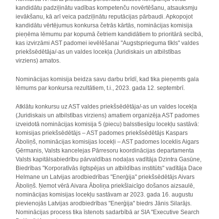
kandidātu padziļinātu vadības kompetenču novērtēšanu, atsauksmju
ievākšanu, kā arī veica padziļinātu reputācijas pārbaudi. Apkopojot
kandidātu vērtējumus konkursa četrās kārtās, nominācijas komisija
pieņēma lēmumu par kopumā četriem kandidātiem to prioritārā secībā,
kas izvirzāmi AST padomei ievēlēšanai "Augstsprieguma tīkls" valdes
priekšsēdētāja/-as un valdes locekļa (Juridiskais un atbilstības
virziens) amatos.
Nominācijas komisija beidza savu darbu brīdī, kad tika pieņemts gala
lēmums par konkursa rezultātiem, t.i., 2023. gada 12. septembrī.
Atklātu konkursu uz AST valdes priekšsēdētāja/-as un valdes locekļa
(Juridiskais un atbilstības virziens) amatiem organizēja AST padomes
izveidotā nominācijas komisija 5 (piecu) balsstiesīgu locekļu sastāvā:
komisijas priekšsēdētājs – AST padomes priekšsēdētājs Kaspars
Āboliņš, nominācijas komisijas locekļi – AST padomes loceklis Aigars
Ģērmanis, Valsts kancelejas Pārresoru koordinācijas departamenta
Valsts kapitālsabiedrību pārvaldības nodaļas vadītāja Dzintra Gasūne,
Biedrības "Korporatīvās ilgtspējas un atbildības institūts" vadītāja Dace
Helmane un Latvijas arodbiedrības "Enerģija" priekšsēdētājs Aivars
Āboliņš. Ņemot vērā Aivara Āboliņa priekšlaicīgo došanos aizsaulē,
nominācijas komisijas locekļu sastāvam ar 2023. gada 16. augustu
pievienojās Latvijas arodbiedrības "Enerģija" biedrs Jānis Silarājs.
Nominācijas process tika īstenots sadarbībā ar SIA "Executive Search