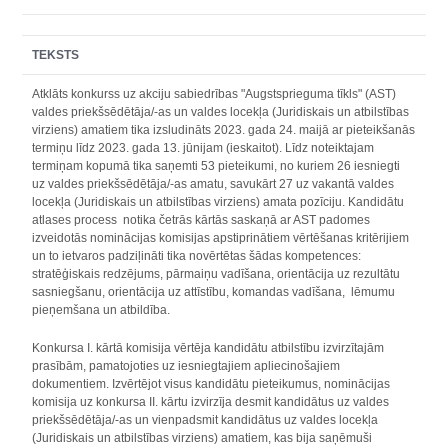
TEKSTS
Atklāts konkurss uz akciju sabiedrības "Augstsprieguma tīkls" (AST)
valdes priekšsēdētāja/-as un valdes locekļa (Juridiskais un atbilstības
virziens) amatiem tika izsludināts 2023. gada 24. maijā ar pieteikšanās
termiņu līdz 2023. gada 13. jūnijam (ieskaitot). Līdz noteiktajam
termiņam kopumā tika saņemti 53 pieteikumi, no kuriem 26 iesniegti
uz valdes priekšsēdētāja/-as amatu, savukārt 27 uz vakantā valdes
locekļa (Juridiskais un atbilstības virziens) amata pozīciju. Kandidātu
atlases process notika četrās kārtās saskaņā ar AST padomes
izveidotās nominācijas komisijas apstiprinātiem vērtēšanas kritērijiem
un to ietvaros padziļināti tika novērtētas šādas kompetences:
stratēģiskais redzējums, pārmaiņu vadīšana, orientācija uz rezultātu
sasniegšanu, orientācija uz attīstību, komandas vadīšana, lēmumu
pieņemšana un atbildība.
Konkursa I. kārtā komisija vērtēja kandidātu atbilstību izvirzītajām
prasībām, pamatojoties uz iesniegtajiem apliecinošajiem
dokumentiem. Izvērtējot visus kandidātu pieteikumus, nominācijas
komisija uz konkursa II. kārtu izvirzīja desmit kandidātus uz valdes
priekšsēdētāja/-as un vienpadsmit kandidātus uz valdes locekļa
(Juridiskais un atbilstības virziens) amatiem, kas bija saņēmuši