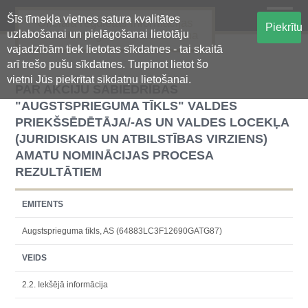
Šīs tīmekļa vietnes satura kvalitātes
Oficiālā regulētās informācijas
Piekrītu
uzlabošanai un pielāgošanai lietotāju
centralizētā glabāšanas sistēma
vajadzībām tiek lietotas sīkdatnes - tai skaitā
arī trešo pušu sīkdatnes. Turpinot lietot šo
vietni Jūs piekrītat sīkdatņu lietošanai.
PAR AKCIJU SABIEDRĪBAS
"AUGSTSPRIEGUMA TĪKLS" VALDES
PRIEKŠSĒDĒTĀJA/-AS UN VALDES LOCEKĻA
(JURIDISKAIS UN ATBILSTĪBAS VIRZIENS)
AMATU NOMINĀCIJAS PROCESA
REZULTĀTIEM
EMITENTS
Augstsprieguma tīkls, AS (64883LC3F12690GATG87)
VEIDS
2.2. Iekšējā informācija