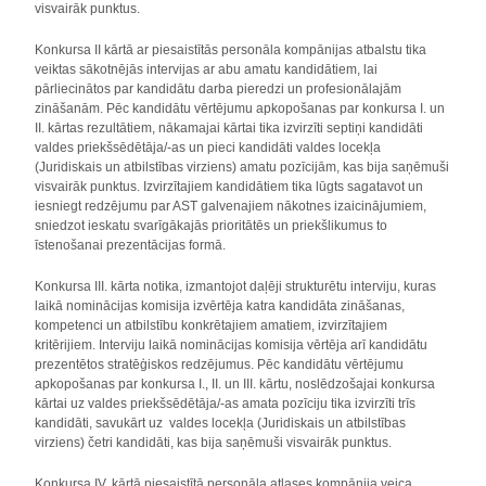
visvairāk punktus.
Konkursa II kārtā ar piesaistītās personāla kompānijas atbalstu tika
veiktas sākotnējās intervijas ar abu amatu kandidātiem, lai
pārliecinātos par kandidātu darba pieredzi un profesionālajām
zināšanām. Pēc kandidātu vērtējumu apkopošanas par konkursa I. un
II. kārtas rezultātiem, nākamajai kārtai tika izvirzīti septiņi kandidāti
valdes priekšsēdētāja/-as un pieci kandidāti valdes locekļa
(Juridiskais un atbilstības virziens) amatu pozīcijām, kas bija saņēmuši
visvairāk punktus. Izvirzītajiem kandidātiem tika lūgts sagatavot un
iesniegt redzējumu par AST galvenajiem nākotnes izaicinājumiem,
sniedzot ieskatu svarīgākajās prioritātēs un priekšlikumus to
īstenošanai prezentācijas formā.
Konkursa III. kārta notika, izmantojot daļēji strukturētu interviju, kuras
laikā nominācijas komisija izvērtēja katra kandidāta zināšanas,
kompetenci un atbilstību konkrētajiem amatiem, izvirzītajiem
kritērijiem. Interviju laikā nominācijas komisija vērtēja arī kandidātu
prezentētos stratēģiskos redzējumus. Pēc kandidātu vērtējumu
apkopošanas par konkursa I., II. un III. kārtu, noslēdzošajai konkursa
kārtai uz valdes priekšsēdētāja/-as amata pozīciju tika izvirzīti trīs
kandidāti, savukārt uz valdes locekļa (Juridiskais un atbilstības
virziens) četri kandidāti, kas bija saņēmuši visvairāk punktus.
Konkursa IV. kārtā piesaistītā personāla atlases kompānija veica