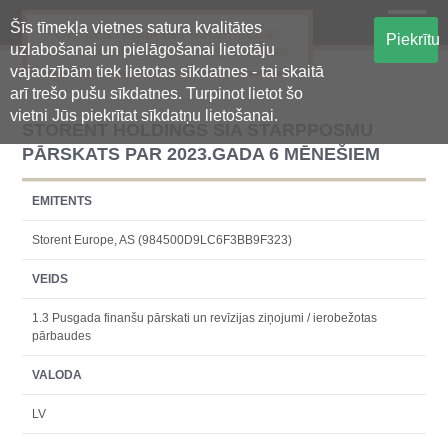
Šīs tīmekļa vietnes satura kvalitātes
Oficiālā regulētās informācijas
Piekrītu
uzlabošanai un pielāgošanai lietotāju
centralizētā glabāšanas sistēma
vajadzībām tiek lietotas sīkdatnes - tai skaitā
arī trešo pušu sīkdatnes. Turpinot lietot šo
vietni Jūs piekrītat sīkdatņu lietošanai.
STORENT HOLDINGS SIA STARPPOSMU
PĀRSKATS PAR 2023.GADA 6 MĒNEŠIEM
EMITENTS
Storent Europe, AS (984500D9LC6F3BB9F323)
VEIDS
1.3 Pusgada finanšu pārskati un revīzijas ziņojumi / ierobežotas
pārbaudes
VALODA
LV