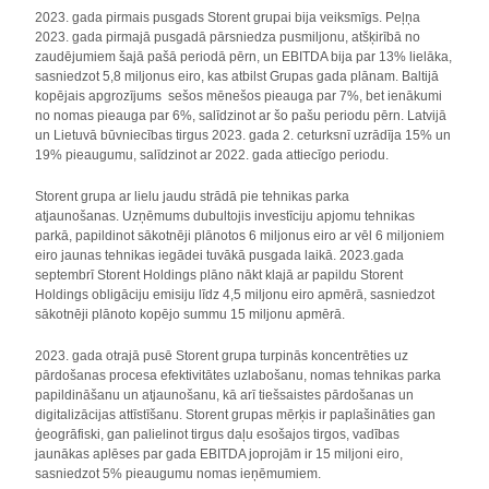
2023. gada pirmais pusgads Storent grupai bija veiksmīgs. Peļņa
2023. gada pirmajā pusgadā pārsniedza pusmiljonu, atšķirībā no
zaudējumiem šajā pašā periodā pērn, un EBITDA bija par 13% lielāka,
sasniedzot 5,8 miljonus eiro, kas atbilst Grupas gada plānam. Baltijā
kopējais apgrozījums sešos mēnešos pieauga par 7%, bet ienākumi
no nomas pieauga par 6%, salīdzinot ar šo pašu periodu pērn. Latvijā
un Lietuvā būvniecības tirgus 2023. gada 2. ceturksnī uzrādīja 15% un
19% pieaugumu, salīdzinot ar 2022. gada attiecīgo periodu.
Storent grupa ar lielu jaudu strādā pie tehnikas parka
atjaunošanas. Uzņēmums dubultojis investīciju apjomu tehnikas
parkā, papildinot sākotnēji plānotos 6 miljonus eiro ar vēl 6 miljoniem
eiro jaunas tehnikas iegādei tuvākā pusgada laikā. 2023.gada
septembrī Storent Holdings plāno nākt klajā ar papildu Storent
Holdings obligāciju emisiju līdz 4,5 miljonu eiro apmērā, sasniedzot
sākotnēji plānoto kopējo summu 15 miljonu apmērā.
2023. gada otrajā pusē Storent grupa turpinās koncentrēties uz
pārdošanas procesa efektivitātes uzlabošanu, nomas tehnikas parka
papildināšanu un atjaunošanu, kā arī tiešsaistes pārdošanas un
digitalizācijas attīstīšanu. Storent grupas mērķis ir paplašināties gan
ģeogrāfiski, gan palielinot tirgus daļu esošajos tirgos, vadības
jaunākas aplēses par gada EBITDA joprojām ir 15 miljoni eiro,
sasniedzot 5% pieaugumu nomas ieņēmumiem.