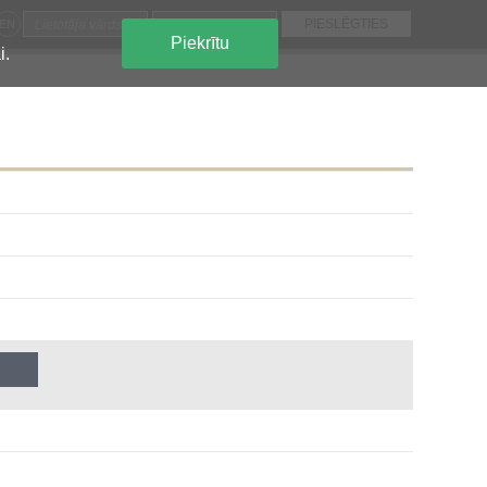
EN
Piekrītu
i.