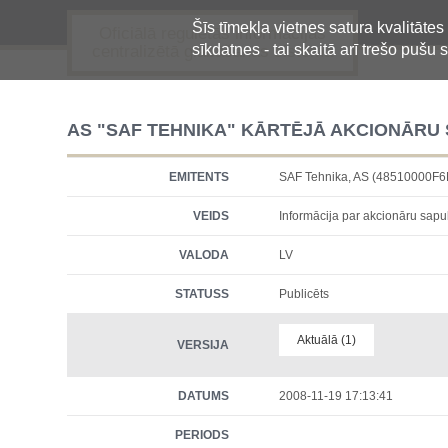
Šīs tīmekļa vietnes satura kvalitātes
Oficiālā regulētās informācijas
sīkdatnes - tai skaitā arī trešo pušu s
centralizētā glabāšanas sistēma
AS "SAF TEHNIKA" KĀRTĒJĀ AKCIONĀRU
EMITENTS
SAF Tehnika, AS (48510000F
VEIDS
Informācija par akcionāru sap
VALODA
LV
STATUSS
Publicēts
Aktuālā (1)
VERSIJA
DATUMS
2008-11-19 17:13:41
PERIODS