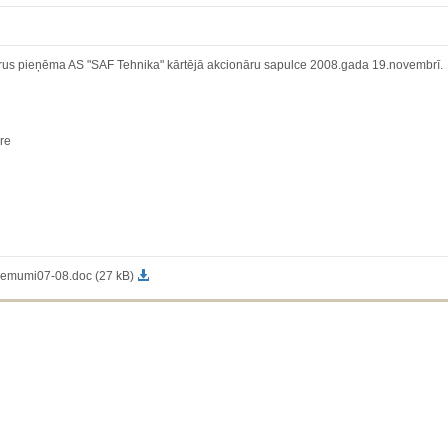
rus pieņēma AS "SAF Tehnika" kārtējā akcionāru sapulce 2008.gada 19.novembrī.
ore
emumi07-08.doc (27 kB)