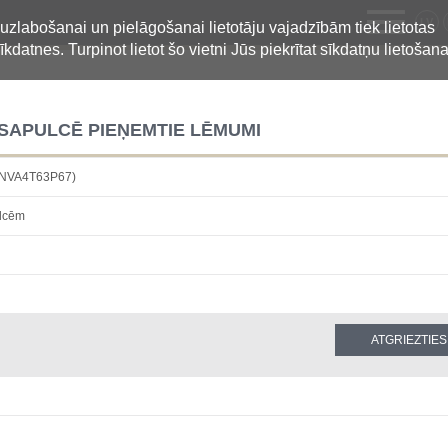
LV
 uzlabošanai un pielāgošanai lietotāju vajadzībām tiek lietotas
īkdatnes. Turpinot lietot šo vietni Jūs piekrītat sīkdatņu lietošana
 SAPULCĒ PIEŅEMTIE LĒMUMI
6NVA4T63P67)
ulcēm