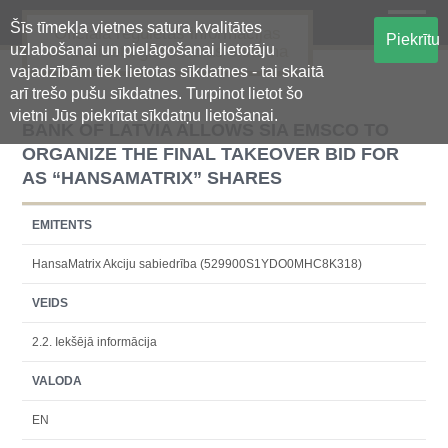
Šīs tīmekļa vietnes satura kvalitātes
Oficiālā regulētās informācijas
Piekrītu
uzlabošanai un pielāgošanai lietotāju
centralizētā glabāšanas sistēma
vajadzībām tiek lietotas sīkdatnes - tai skaitā
arī trešo pušu sīkdatnes. Turpinot lietot šo
vietni Jūs piekrītat sīkdatņu lietošanai.
BANK OF LATVIA ALLOWS SIA EMSCO TO
ORGANIZE THE FINAL TAKEOVER BID FOR
AS “HANSAMATRIX” SHARES
EMITENTS
HansaMatrix Akciju sabiedrība (529900S1YDO0MHC8K318)
VEIDS
2.2. Iekšējā informācija
VALODA
EN