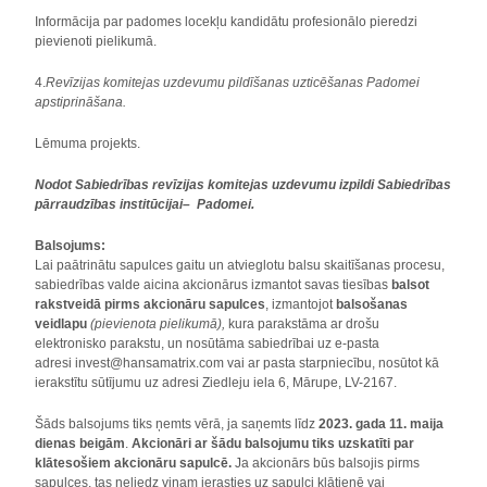
Informācija par padomes locekļu kandidātu profesionālo pieredzi
pievienoti pielikumā.
4.
Revīzijas komitejas uzdevumu pildīšanas uzticēšanas Padomei
apstiprināšana.
Lēmuma projekts.
Nodot Sabiedrības revīzijas komitejas uzdevumu izpildi Sabiedrības
pārraudzības institūcijai– Padomei.
Balsojums:
Lai paātrinātu sapulces gaitu un atvieglotu balsu skaitīšanas procesu,
sabiedrības valde aicina akcionārus izmantot savas tiesības
balsot
rakstveidā pirms akcionāru sapulces
, izmantojot
balsošanas
veidlapu
(pievienota pielikumā),
kura parakstāma ar drošu
elektronisko parakstu, un nosūtāma sabiedrībai uz e-pasta
adresi invest@hansamatrix.com vai ar pasta starpniecību, nosūtot kā
ierakstītu sūtījumu uz adresi Ziedleju iela 6, Mārupe, LV-2167.
Šāds balsojums tiks ņemts vērā, ja saņemts līdz
2023. gada 11. maija
dienas beigām
.
Akcionāri ar šādu balsojumu tiks uzskatīti par
klātesošiem akcionāru sapulcē.
Ja akcionārs būs balsojis pirms
sapulces, tas neliedz viņam ierasties uz sapulci klātienē vai