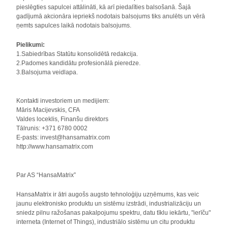
pieslēgties sapulcei attālināti, kā arī piedalīties balsošanā. Šajā
gadījumā akcionāra iepriekš nodotais balsojums tiks anulēts un vērā
ņemts sapulces laikā nodotais balsojums.
Pielikumi:
1.Sabiedrības Statūtu konsolidētā redakcija.
2.Padomes kandidātu profesionālā pieredze.
3.Balsojuma veidlapa.
Kontakti investoriem un medijiem:
Māris Macijevskis, CFA
Valdes loceklis, Finanšu direktors
Tālrunis: +371 6780 0002
E-pasts: invest@hansamatrix.com
http://www.hansamatrix.com
Par AS “HansaMatrix”
HansaMatrix ir ātri augošs augsto tehnoloģiju uzņēmums, kas veic
jaunu elektronisko produktu un sistēmu izstrādi, industrializāciju un
sniedz pilnu ražošanas pakalpojumu spektru, datu tīklu iekārtu, "ierīču"
interneta (Internet of Things), industriālo sistēmu un citu produktu