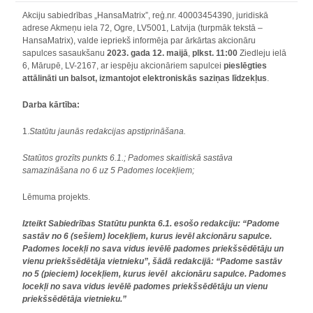
Akciju sabiedrības „HansaMatrix”, reģ.nr. 40003454390, juridiskā
adrese Akmeņu iela 72, Ogre, LV5001, Latvija (turpmāk tekstā –
HansaMatrix), valde iepriekš informēja par ārkārtas akcionāru
sapulces sasaukšanu
2023. gada 12. maijā
,
plkst. 11:00
Ziedleju ielā
6, Mārupē, LV-2167, ar iespēju akcionāriem sapulcei
pieslēgties
attālināti un balsot, izmantojot elektroniskās saziņas līdzekļus
.
Darba kārtība:
1.
Statūtu jaunās redakcijas apstiprināšana.
Statūtos grozīts punkts 6.1.; Padomes skaitliskā sastāva
samazināšana no 6 uz 5 Padomes locekļiem;
Lēmuma projekts.
Izteikt Sabiedrības Statūtu punkta 6.1. esošo redakciju: “Padome
sastāv no 6 (sešiem) locekļiem, kurus ievēl akcionāru sapulce.
Padomes locekļi no sava vidus ievēlē padomes priekšsēdētāju un
vienu priekšsēdētāja vietnieku”, šādā redakcijā: “Padome sastāv
no 5 (pieciem) locekļiem, kurus ievēl akcionāru sapulce. Padomes
locekļi no sava vidus ievēlē padomes priekšsēdētāju un vienu
priekšsēdētāja vietnieku.”