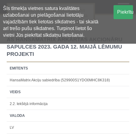
Šīs tīmekļa vietnes satura kvalitātes
Oficiālā regulētās informācijas
Piekrītu
uzlabošanai un pielāgošanai lietotāju
centralizētā glabāšanas sistēma
vajadzībām tiek lietotas sīkdatnes - tai skaitā
arī trešo pušu sīkdatnes. Turpinot lietot šo
vietni Jūs piekrītat sīkdatņu lietošanai.
AS HANSAMATRIX ĀRKĀRTAS AKCIONĀRU
SAPULCES 2023. GADA 12. MAIJĀ LĒMUMU
PROJEKTI
EMITENTS
HansaMatrix Akciju sabiedrība (529900S1YDO0MHC8K318)
VEIDS
2.2. Iekšējā informācija
VALODA
LV