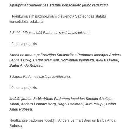
Apstiprināt Sabiedrības statūtu konsolidēto jauno redakciju.
Pielikumā šim paziņojumam pievienota Sabiedrības statūtu
konsolidētā redakcija.
2.
Sabiedrības esošā Padomes sastāva atsaukšana.
Lēmuma projekts.
Atcelt no amata pašreizējos Sabiedrības Padomes locekļus Anders
Lennart Borg, Dagni Dreimani, Normundu Igolnieku, Aleksi Orlovu,
Baibu Andu Rubesu.
3.
Jauna Padomes sastāva ievēlēšana.
Lēmuma projekts.
Ievēlēt jaunus Sabiedrības Padomes locekļus Sandiju Āboliņu-
Ābolu, Anders Lennart Borg, Dagni Dreimani, Juri Pārupu, Baibu
Andu Rubesu.
Neatkarīgie padomes locekļi ir Anders Lennart Borg un Baiba Anda
Rubesa.