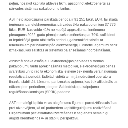
peļņu, nosakot kapitāla atdeves likmi, apstiprinot elektroenerģijas
pārvades sistēmas pakalpojumu tarifus.
AST neto apgrozījums pārskata periodā ir 91 251 tūkst. EUR, tai skaitā
ieņēmumi par elektroenerģijas pārvades tīkla pakalpojumiem 37 776
tūkst. EUR, kas veido 41% no kopējā apgrozījuma. Ieņēmumu
pieaugums 2022. gada pirmajos sešos mēnešos par 79%, salīdzinot
ar iepriekšējā gada atbilstošo periodu, galvenokārt saistīts ar
ieņēmumiem par balansējošo elektroenerģiju. Minētie ieņēmumi sedz
izmaksas, kas saistītas ar sistēmas balansēšanas nodrošināšanu.
Atbilstoši spēkā esošajai Elektroenerģijas pārvades sistēmas
pakalpojumu tarifu aprēķināšanas metodikai, elektroenerģijas cenas
svārstības un to radītā ekonomiskā ietekme tiek ņemta vērā nākamajā
regulatīvajā periodā, tādējādi vidējā termiņā nodrošinot operatora
finanšu stabilitāti. Lēmumu par izmaksu apjomu, kas tiek attiecināts uz
nākamajiem periodiem, pieņem Sabiedrisko pakalpojumu
regulēšanas komisijas (SPRK) padome.
AST nemainīgi izpilda visas aizņēmumu līgumos paredzētās saistības
pret aizdevējiem, kā arī partneriem kapitālieguldījumu realizēšanā.
Uzņēmumam pēc atkārtotas izvērtēšanas ir saglabāts nemainīgi
augsts kredītreitings A- ar stabilu perspektīvu.