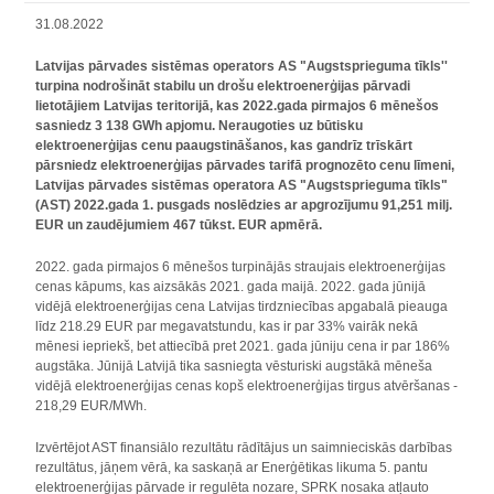
31.08.2022
Latvijas pārvades sistēmas operators AS "Augstsprieguma tīkls''
turpina nodrošināt stabilu un drošu elektroenerģijas pārvadi
lietotājiem Latvijas teritorijā, kas 2022.gada pirmajos 6 mēnešos
sasniedz 3 138 GWh apjomu. Neraugoties uz būtisku
elektroenerģijas cenu paaugstināšanos, kas gandrīz trīskārt
pārsniedz elektroenerģijas pārvades tarifā prognozēto cenu līmeni,
Latvijas pārvades sistēmas operatora AS "Augstsprieguma tīkls"
(AST) 2022.gada 1. pusgads noslēdzies ar apgrozījumu 91,251 milj.
EUR un zaudējumiem 467 tūkst. EUR apmērā.
2022. gada pirmajos 6 mēnešos turpinājās straujais elektroenerģijas
cenas kāpums, kas aizsākās 2021. gada maijā. 2022. gada jūnijā
vidējā elektroenerģijas cena Latvijas tirdzniecības apgabalā pieauga
līdz 218.29 EUR par megavatstundu, kas ir par 33% vairāk nekā
mēnesi iepriekš, bet attiecībā pret 2021. gada jūniju cena ir par 186%
augstāka. Jūnijā Latvijā tika sasniegta vēsturiski augstākā mēneša
vidējā elektroenerģijas cenas kopš elektroenerģijas tirgus atvēršanas -
218,29 EUR/MWh.
Izvērtējot AST finansiālo rezultātu rādītājus un saimnieciskās darbības
rezultātus, jāņem vērā, ka saskaņā ar Enerģētikas likuma 5. pantu
elektroenerģijas pārvade ir regulēta nozare, SPRK nosaka atļauto