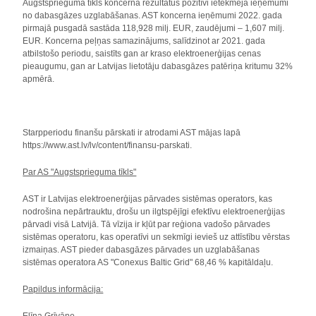
Augstsprieguma tīkls koncerna rezultātus pozitīvi ietekmēja ieņēmumi
no dabasgāzes uzglabāšanas. AST koncerna ieņēmumi 2022. gada
pirmajā pusgadā sastāda 118,928 milj. EUR, zaudējumi – 1,607 milj.
EUR. Koncerna peļņas samazinājums, salīdzinot ar 2021. gada
atbilstošo periodu, saistīts gan ar kraso elektroenerģijas cenas
pieaugumu, gan ar Latvijas lietotāju dabasgāzes patēriņa kritumu 32%
apmērā.
Starpperiodu finanšu pārskati ir atrodami AST mājas lapā
https://www.ast.lv/lv/content/finansu-parskati.
Par AS "Augstsprieguma tīkls"
AST ir Latvijas elektroenerģijas pārvades sistēmas operators, kas
nodrošina nepārtrauktu, drošu un ilgtspējīgi efektīvu elektroenerģijas
pārvadi visā Latvijā. Tā vīzija ir kļūt par reģiona vadošo pārvades
sistēmas operatoru, kas operatīvi un sekmīgi ievieš uz attīstību vērstas
izmaiņas. AST pieder dabasgāzes pārvades un uzglabāšanas
sistēmas operatora AS "Conexus Baltic Grid" 68,46 % kapitāldaļu.
Papildus informācija: