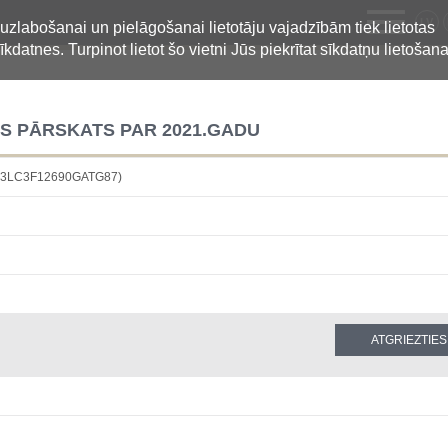
LV
 uzlabošanai un pielāgošanai lietotāju vajadzībām tiek lietotas
īkdatnes. Turpinot lietot šo vietni Jūs piekrītat sīkdatņu lietošana
S PĀRSKATS PAR 2021.GADU
4883LC3F12690GATG87)