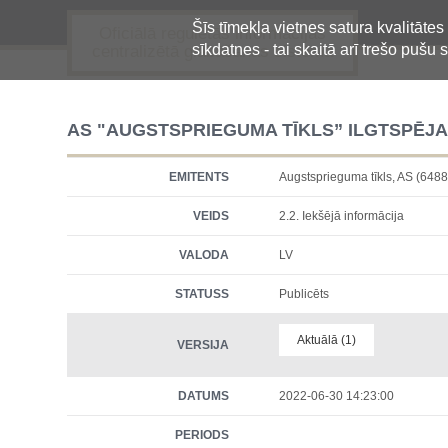
Šīs tīmekļa vietnes satura kvalitātes
Oficiālā regulētās informācijas
sīkdatnes - tai skaitā arī trešo pušu s
centralizētā glabāšanas sistēma
AS "AUGSTSPRIEGUMA TĪKLS” ILGTSPĒJA
EMITENTS
Augstsprieguma tīkls, AS (6
VEIDS
2.2. Iekšējā informācija
VALODA
LV
STATUSS
Publicēts
Aktuālā (1)
VERSIJA
DATUMS
2022-06-30 14:23:00
PERIODS