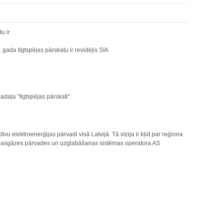
u ir
 gada Ilgtspējas pārskatu ir revidējis SIA
adaļa "Ilgtspējas pārskati".
vu elektroenerģijas pārvadi visā Latvijā. Tā vīzija ir kļūt par reģiona
 dabasgāzes pārvades un uzglabāšanas sistēmas operatora AS