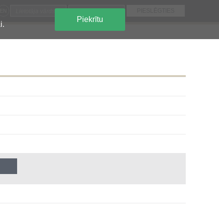
EN
Piekrītu
i.