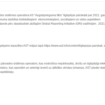
des sistēmas operatora AS "Augstsprieguma tīkls” Ilgtspējas pārskatā par 2021. gad
muma darbībai būtiskākajiem ekonomiskajiem, sociālajiem un vides aspektiem.
avots pēc starptautiski atzītajām Global Reporting Initiative (GRI) vadlīnijām. 2021.
spējams iepazīties AST mājas lapā https://www.ast.lv/lv/content/ilgtspejas-parskati, s
 pārvades sistēmas operators, kas nodrošina nepārtrauktu, drošu un ilgtspējīgi efektī
atoru, kas operatīvi un sekmīgi ievieš uz attīstību vērstas izmaiņas. AST pieder
kapitāldaļu.