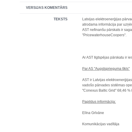
VERSIJAS KOMENTĀRS
TEKSTS
Latvijas elektroenerģijas pārva
atrodama informācija par uzņē
AST nefinanšu pārskats ir sagat
"PricewaterhouseCoopers".
Ar AST Ilgtspējas pārskatu ir ie
Par AS "Augstsprieguma tīkls"
AST ir Latvijas elektroenerģijas
vadošo pārvades sistēmas oper
"Conexus Baltic Grid" 68,46 % 
Papildus informācija:
Elīna Grīvāne
Komunikācijas vadītāja