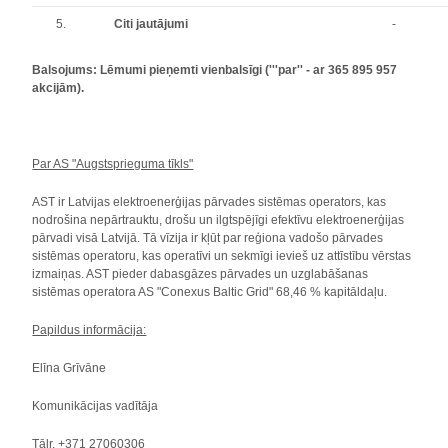
5.
Citi jautājumi
-
Balsojums: Lēmumi pieņemti vienbalsīgi (
'''par'' - ar
365 895 957
akcijām)
.
Par AS "Augstsprieguma tīkls"
AST ir Latvijas elektroenerģijas pārvades sistēmas operators, kas
nodrošina nepārtrauktu, drošu un ilgtspējīgi efektīvu elektroenerģijas
pārvadi visā Latvijā. Tā vīzija ir kļūt par reģiona vadošo pārvades
sistēmas operatoru, kas operatīvi un sekmīgi ievieš uz attīstību vērstas
izmaiņas. AST pieder dabasgāzes pārvades un uzglabāšanas
sistēmas operatora AS "Conexus Baltic Grid" 68,46 % kapitāldaļu.
Papildus informācija:
Elīna Grīvāne
Komunikācijas vadītāja
Tālr. +371 27060306