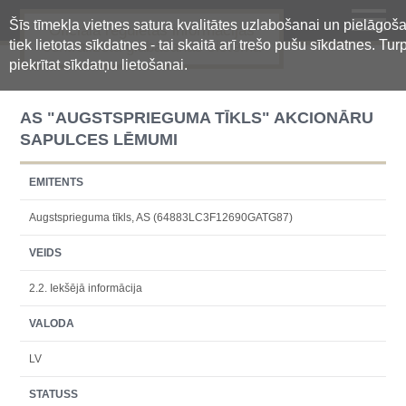
Šīs tīmekļa vietnes satura kvalitātes uzlabošanai un pielāgoša
Oficiālā regulētās informācijas
tiek lietotas sīkdatnes - tai skaitā arī trešo pušu sīkdatnes. Turp
centralizētā glabāšanas sistēma
piekrītat sīkdatņu lietošanai.
AS "AUGSTSPRIEGUMA TĪKLS" AKCIONĀRU
SAPULCES LĒMUMI
EMITENTS
Augstsprieguma tīkls, AS (64883LC3F12690GATG87)
VEIDS
2.2. Iekšējā informācija
VALODA
LV
STATUSS