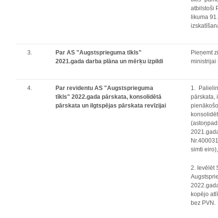
atbilstoši
likuma 91.
izskatīšan
3.
Par AS "Augstsprieguma tīkls"
Pieņemt z
2021.gada darba plāna un mērķu izpildi
ministrija
4.
Par revidentu AS "Augstsprieguma
1.
Palieli
tīkls" 2022.gada pārskata, konsolidētā
pārskata,
pārskata un ilgtspējas pārskata revīzijai
pienākošo
konsolidēt
(astoņpad
2021.gada 
Nr.4000314
simti eiro
2. Ievēlēt
Augstspri
2022.gada
kopējo atl
bez PVN.