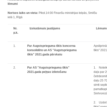
lēmumi
Norises laiks un vieta:
Plkst.14:00 Finanšu ministrijas telpās, Smilšu
ielā 1, Rīgā
Nr.
Izskatāmais jautājums
Lēmum
p.k.
1.
Par Augstsprieguma tīkls koncerna
Apstiprin
konsolidēto un AS "Augstsprieguma
tīkls" 202
tīkls" 2021.gada pārskatu
2.
Par AS "Augstsprieguma tīkls"
1. Noteik
2021.gada peļņas izlietošanu
daļa par 
četrdesmit
daļu 25 7
simti sept
pamatkapit
Sinhronizā
2. Uzdot 
tīkls" pam