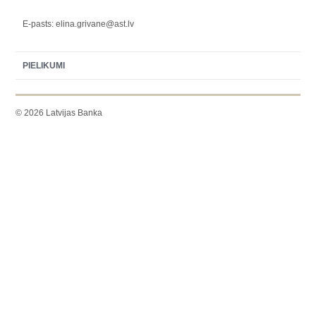
E-pasts: elina.grivane@ast.lv
PIELIKUMI
© 2026 Latvijas Banka