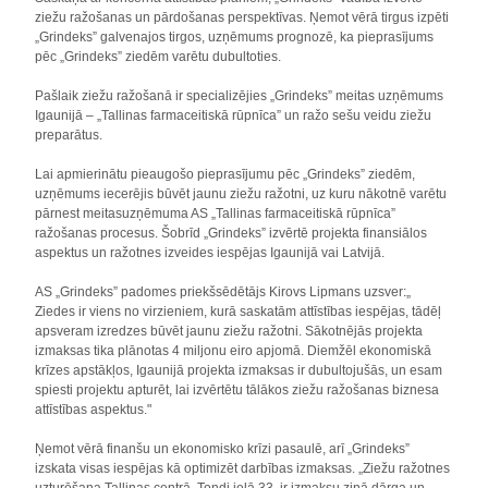
ziežu ražošanas un pārdošanas perspektīvas. Ņemot vērā tirgus izpēti
„Grindeks” galvenajos tirgos, uzņēmums prognozē, ka pieprasījums
pēc „Grindeks” ziedēm varētu dubultoties.
Pašlaik ziežu ražošanā ir specializējies „Grindeks” meitas uzņēmums
Igaunijā – „Tallinas farmaceitiskā rūpnīca” un ražo sešu veidu ziežu
preparātus.
Lai apmierinātu pieaugošo pieprasījumu pēc „Grindeks” ziedēm,
uzņēmums iecerējis būvēt jaunu ziežu ražotni, uz kuru nākotnē varētu
pārnest meitasuzņēmuma AS „Tallinas farmaceitiskā rūpnīca”
ražošanas procesus. Šobrīd „Grindeks” izvērtē projekta finansiālos
aspektus un ražotnes izveides iespējas Igaunijā vai Latvijā.
AS „Grindeks” padomes priekšsēdētājs Kirovs Lipmans uzsver:„
Ziedes ir viens no virzieniem, kurā saskatām attīstības iespējas, tādēļ
apsveram izredzes būvēt jaunu ziežu ražotni. Sākotnējās projekta
izmaksas tika plānotas 4 miljonu eiro apjomā. Diemžēl ekonomiskā
krīzes apstākļos, Igaunijā projekta izmaksas ir dubultojušās, un esam
spiesti projektu apturēt, lai izvērtētu tālākos ziežu ražošanas biznesa
attīstības aspektus."
Ņemot vērā finanšu un ekonomisko krīzi pasaulē, arī „Grindeks”
izskata visas iespējas kā optimizēt darbības izmaksas. „Ziežu ražotnes