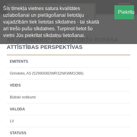
Šīs tīmekļa vietnes satura kvalitātes
Oficiālā regulētās informācijas
Piekrītu
uzlabošanai un pielāgošanai lietotāju
centralizētā glabāšanas sistēma
vajadzībām tiek lietotas sīkdatnes - tai skaitā
arī trešo pušu sīkdatnes. Turpinot lietot šo
vietni Jūs piekrītat sīkdatņu lietošanai.
AS „GRINDEKS” IZVĒRTĒ ZIEŽU BIZNESA
ATTĪSTĪBAS PERSPEKTĪVAS
EMITENTS
Grindeks, AS (5299006DWR32NKWM1O86)
VEIDS
Būtiski notikumi
VALODA
LV
STATUSS