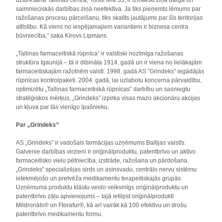
uzturēšana Tallinas centrā, Tondi ielā 33, ir izmaksu ziņā dārga un
saimnieciskās darbības ziņā neefektīva. Ja tiks pieņemts lēmums par
ražošanas procesu pārcelšanu, tiks skatīts jautājums par šīs teritorijas
attīstību. Kā viens no iespējamajiem variantiem ir biznesa centra
būvniecība,” saka Kirovs Lipmans.
„Tallinas farmaceitiskā rūpnīca” ir valstiski nozīmīga ražošanas
struktūra Igaunijā – tā ir dibināta 1914. gadā un ir viena no lielākajām
farmaceitiskajām ražotnēm valstī. 1998. gadā AS ”Grindeks” iegādājās
rūpnīcas kontrolpaketi. 2004. gadā, lai uzlabotu koncerna pārvaldību,
optimizētu „Tallinas farmaceitiskā rūpnīcas” darbību un sasniegtu
stratēģiskos mērķus, „Grindeks” izpirka visas mazo akcionāru akcijas
un kļuva par tās vienīgo īpašnieku.
Par „Grindeks”
AS „Grindeks” ir vadošais farmācijas uzņēmums Baltijas valstīs.
Galvenie darbības virzieni ir oriģinālproduktu, patentbrīvo un aktīvo
farmaceitisko vielu pētniecība, izstrāde, ražošana un pārdošana.
„Grindeks” specializējas sirds un asinsvadu, centrālo nervu sistēmu
ietekmējošo un pretvēža medikamentu terapeitiskajās grupās.
Uzņēmuma produktu klāstu veido veiksmīgs oriģinālproduktu un
patentbrīvo zāļu apvienojums – tajā ietilpst oriģinālprodukti
Mildronāts® un Ftorafur®, kā arī vairāk kā 100 efektīvu un drošu
patentbrīvo medikamentu formu.