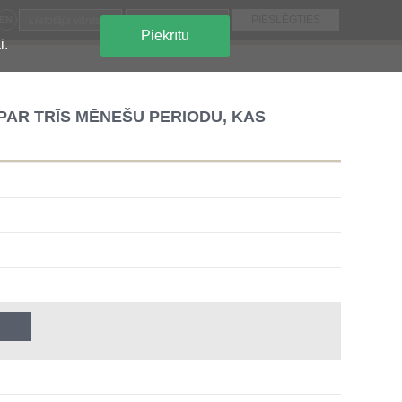
EN
Piekrītu
i.
PAR TRĪS MĒNEŠU PERIODU, KAS