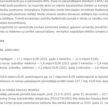
nas koeficients jau ir pārsniedzis 80%. Puse no piesaistītajiem klientiem ir MVU, be
veikti īpaši pasākumi, lai mazinātu tiešo un netiešo karadarbības ietekmi uz kompānij
apturēta aizdevumu izsniegšana. Pateicoties martā īstenotajām iniciatīvām Baltkrievij
ekordaugsti piedziņas rādītāji. Martā Ukrainā saistību atmaksas rādītājos bija novēro
 rādītājus. Turklāt kompānijas darbība Baltkrievijā pamatā ir vērsta uz saistību no
lūtas konvertēšana;
reorganizēts un samazināts esošais personāla sastāvs, galveno uzmanību pievēršot
vērsta uz ietekmes uz portfeli samazināšanu, vienlaikus saglabājot efektīvu izmaksu 
ress
te, pateicoties:
rādītājam
—
17,1 miljoni EUR (2021. gada 3 mēnešos — 12,5 miljoni EUR);
tas kursa svārstību ietekmes
—
5,9 miljoni EUR (2021. gada 3 mēnešos
—
2,8 milj
s kursa svārstību ietekmes
—
4,3 miljoni EUR (2021. gada 3 mēnešos
—
3,0 miljon
59,9 miljons EUR; palielinājums par 14,7 miljoniem EUR salīdzinājumā ar iepriek
sēšanas un nomas pakalpojumi pārvaldītajā portfelī veido 197,7 milj. EUR lielu daļ
a un labāka bilances struktūra:
rādītājs pārskata periodā bija augsts, proti, 21,0 % (2021. gada 31. decembrī — 20,7 %
leving Group subordinētās obligācijas (XS2427362491) tika iekļautas
Nasdaq Balti
 par Longo grupas pārdošanas darījumu tika pilnībā atmaksāti uz 2022. gada 31. ma