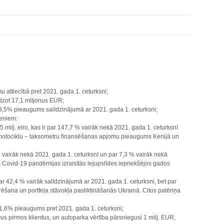
 attiecībā pret 2021. gada 1. ceturksni;
edzot 17,1 miljonus EUR;
r 59,5% pieaugums salīdzinājumā ar 2021. gada 1. ceturksni;
ieniem:
ilj. eiro, kas ir par 147,7 % vairāk nekā 2021. gada 1. ceturksnī
is motociklu – taksometru finansēšanas apjomu pieaugums Kenijā un
vairāk nekā 2021. gada 1. ceturksnī un par 7,3 % vairāk nekā
 Covid-19 pandēmijas izraisītās lejupslīdes iepriekšējos gados
r 42,4 % vairāk salīdzinājumā ar 2021. gada 1. ceturksni, bet par
šana un portfeļa stāvokļa pasliktināšanās Ukrainā. Citos patēriņa
r 41,6% pieaugums pret 2021. gada 1. ceturksni;
avus pirmos klientus, un autoparka vērtība pārsniegusi 1 milj. EUR,