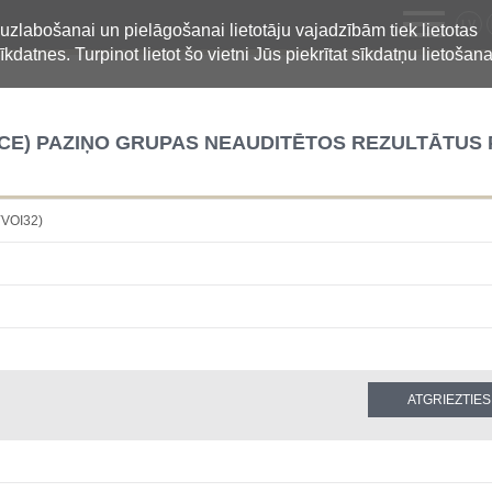
LV
 uzlabošanai un pielāgošanai lietotāju vajadzībām tiek lietotas
īkdatnes. Turpinot lietot šo vietni Jūs piekrītat sīkdatņu lietošana
NCE) PAZIŅO GRUPAS NEAUDITĒTOS REZULTĀTUS 
VOI32)