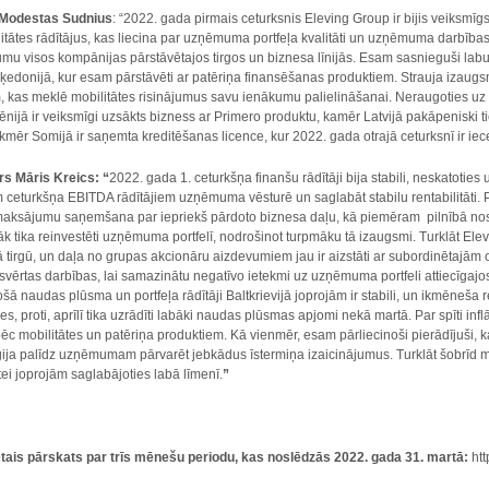
Modestas Sudnius
: “2022. gada pirmais ceturksnis Eleving Group ir bijis veiksmīg
tātes rādītājus, kas liecina par uzņēmuma portfeļa kvalitāti un uzņēmuma darbības, k
mu visos kompānijas pārstāvētajos tirgos un biznesa līnijās. Esam sasnieguši labu
edonijā, kur esam pārstāvēti ar patēriņa finansēšanas produktiem. Strauja izaug
, kas meklē mobilitātes risinājumus savu ienākumu palielināšanai. Neraugoties uz ģ
rmēnijā ir veiksmīgi uzsākts bizness ar Primero produktu, kamēr Latvijā pakāpeniski
Tikmēr Somijā ir saņemta kreditēšanas licence, kur 2022. gada otrajā ceturksnī ir ie
rs
Māris Kreics: “
2022. gada 1. ceturkšņa finanšu rādītāji bija stabili, neskatoties
 ceturkšņa EBITDA rādītājiem uzņēmuma vēsturē un saglabāt stabilu rentabilitāti. 
o maksājumu saņemšana par iepriekš pārdoto biznesa daļu, kā piemēram pilnībā n
āk tika reinvestēti uzņēmuma portfelī, nodrošinot turpmāku tā izaugsmi. Turklāt Ele
ā tirgū, un daļa no grupas akcionāru aizdevumiem jau ir aizstāti ar subordinētajām 
 izsvērtas darbības, lai samazinātu negatīvo ietekmi uz uzņēmuma portfeli attiecīgaj
ā naudas plūsma un portfeļa rādītāji Baltkrievijā joprojām ir stabili, un ikmēneša re
s, proti, aprīlī tika uzrādīti labāki naudas plūsmas apjomi nekā martā. Par spīti 
 pēc mobilitātes un patēriņa produktiem. Kā vienmēr, esam pārliecinoši pierādījuši,
ēģija palīdz uzņēmumam pārvarēt jebkādus īstermiņa izaicinājumus. Turklāt šobrī
ātei joprojām saglabājoties labā līmenī.
”
ētais pārskats par trīs mēnešu periodu, kas noslēdzās 2022. gada 31. martā
:
htt