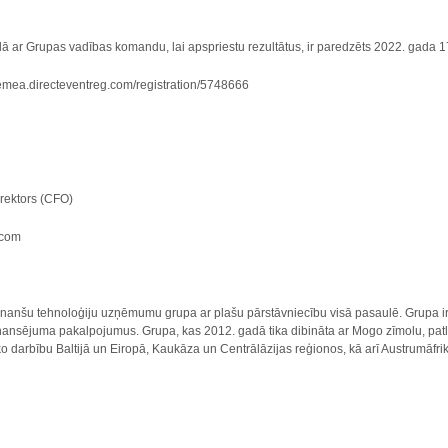
 ar Grupas vadības komandu, lai apspriestu rezultātus, ir paredzēts 2022. gada 17
://emea.directeventreg.com/registration/5748666
irektors (CFO)
.com
finanšu tehnoloģiju uzņēmumu grupa ar plašu pārstāvniecību visā pasaulē. Grupa ir p
finansējuma pakalpojumus. Grupa, kas 2012. gadā tika dibināta ar Mogo zīmolu, patla
o darbību Baltijā un Eiropā, Kaukāza un Centrālāzijas reģionos, kā arī Austrumāfri