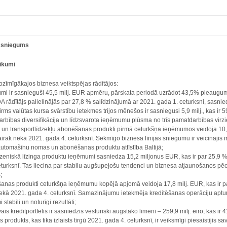
a sniegums
tikumi
zīmīgākajos biznesa veiktspējas rādītājos:
mi ir sasnieguši 45,5 milj. EUR apmēru, pārskata periodā uzrādot 43,5% pieaugumu
A rādītājs palielinājās par 27,8 % salīdzinājumā ar 2021. gada 1. ceturksni, sasni
irms valūtas kursa svārstību ietekmes trijos mēnešos ir sasniegusi 5,9 milj., kas i
rbības diversifikācija un līdzsvarota ieņēmumu plūsma no trīs pamatdarbības virz
un transportlīdzekļu abonēšanas produkti pirmā ceturkšņa ieņēmumos veidoja 10,5 m
airāk nekā 2021. gada 4. ceturksnī. Sekmīgo biznesa līnijas sniegumu ir veicināj
automašīnu nomas un abonēšanas produktu attīstība Baltijā;
zeniskā līzinga produktu ieņēmumi sasniedza 15,2 miljonus EUR, kas ir par 25,9 % 
turksnī. Tas liecina par stabilu augšupejošu tendenci un biznesa atjaunošanos pēc
;
šanas produkti ceturkšņa ieņēmumu kopējā apjomā veidoja 17,8 milj. EUR, kas ir pa
kā 2021. gada 4. ceturksnī. Samazinājumu ietekmēja kreditēšanas operāciju apturē
 stabili un noturīgi rezultāti;
ais kredītportfelis ir sasniedzis vēsturiski augstāko līmeni – 259,9 milj. eiro, kas i
produkts, kas tika izlaists tirgū 2021. gada 4. ceturksnī, ir veiksmīgi piesaistījis s