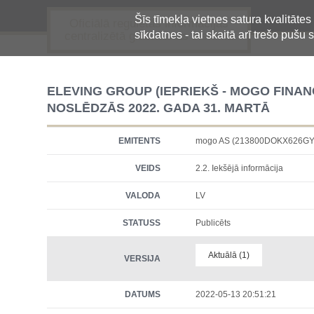
Šīs tīmekļa vietnes satura kvalitātes
Oficiālā regulētās informācijas
sīkdatnes - tai skaitā arī trešo pušu s
centralizētā glabāšanas sistēma
ELEVING GROUP (IEPRIEKŠ - MOGO FINA
NOSLĒDZĀS 2022. GADA 31. MARTĀ
EMITENTS
mogo AS (213800DOKX626GY
VEIDS
2.2. Iekšējā informācija
VALODA
LV
STATUSS
Publicēts
Aktuālā (1)
VERSIJA
DATUMS
2022-05-13 20:51:21