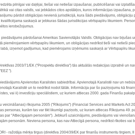
redzēta pilnīgai vai daļējai, tiešai vai netiešai izpaušanai, publicēšanai vai izplat
ikā vai citas valstīs, vai jebkādos citos apstākļos, kuros informācijas izpaušana, p
sījumu pārdot obligācijas nevienā jurisdikcijā, kura šāds piedāvājums, obligāciju p
i kvalificējama saskaņā ar jebkuras šādas jurisdikcijas vērtspapīru likumiem. Perso
inētos ierobežojumus.
 piedāvājums pārdošanai Amerikas Savienotājās Valstīs. Obligācijas nav bijušas un 
ā piemērojamiem vērtspapīru likumiem, un obligācijas nedrīkst tieši vai netieši pie
i labā, izņemot gadījumus, kad piemērojams izņēmums saskaņā ar Vērtspapīru likum
rektīvas 2003/71/EK ("Prospektu direktīva") tās aktuālās redakcijas izpratnē un 
"EEZ ").
iedāvājums Apvienotas Karalistes sabiedrībai. Apvienotajā Karalistē nav un nebūs ap
ienotajā Karalistē un to nedrīkst nodot tālāk. Informācija par šo paziņojumu kā finans
stes, vai ii) investīciju speciālistiem, uz kuriem attiecas 2000. gada Finanšu pakal
u veicināšanas) rīkojuma 2005 ("Rīkojums") (Financial Services and Markets Act 200
itas personas, kurām tas var tikt likumīgi paziņots, uz kuram attiecas Rīkojuma 49. pan
s par "Attiecīgajam personām"). Jebkurš uzaicinājums, piedāvājums vai vienošanas p
cīgajām personām. Neviena persona, kas nav Attiecīgā persona, nedrīkst rīkoties vai b
ražotāja mērķa tirgus (direktīva 2004/39/EK par finanšu instrumentu tirgiem, II prod