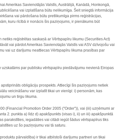
īšanai Amerikas Savienotājās Valstīs, Austrālijā, Kanādā, Honkongā,
ublicēšana vai izplatīšana būtu nelikumīga. Šeit sniegtā informācija
irkšana vai pārdošana būtu pretlikumīga pirms reģistrācijas,
nām, kuru rīcībā ir nonācis šis paziņojums, ir pienākums būt
netiks reģistrētas saskaņā ar Vērtspapīru likumu (Securities Act)
dāvāt vai pārdot Amerikas Savienotajās Valstīs vai ASV dzīvojošu vai
u vai uz darījumu neattiecas Vērtspapīru likuma prasības par
nav uzskatāms par publisku vērtspapīru piedāvājumu nevienā Eiropas
stiprināts obligāciju prospekts. Attiecīgi šis paziņojums netiek
iālu veicināšanu var izplatīt tikai un vienīgi: i) personām, kas
pojumu un tirgu likuma.
0 (Financial Promotion Order 2005 ("Order")), vai (iii) uzņēmumi ar
ta 2. punkta a) līdz d) apakšpunkts (visas i), ii) un iii) apakšpunktā
arakstīties, iegadāties vai citādi iegūt šādus vērtspapīrus tiks
alstīties uz šo paziņojumu vai tā saturu.
uktu pārvaldība) ir tikai atbilstoši darījumu partneri un tikai