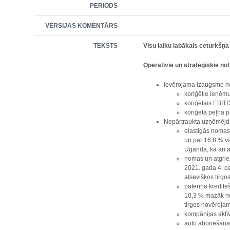
PERIODS
VERSIJAS KOMENTĀRS
TEKSTS
Visu laiku labākais ceturkšņ
Operatīvie un stratēģiskie no
Ievērojama izaugsme no
koriģētie ieņēmu
koriģētais EBITD
koriģētā peļņa p
Nepārtraukta uzņēmējda
elastīgās nomas 
un par 16,8 % v
Ugandā, kā arī 
nomas un atgrie
2021. gada 4. ce
atsevišķos tirgos
patēriņa kreditē
10,3 % mazāk ne
tirgos novērojami
kompānijas aktīv
auto abonēšanas 