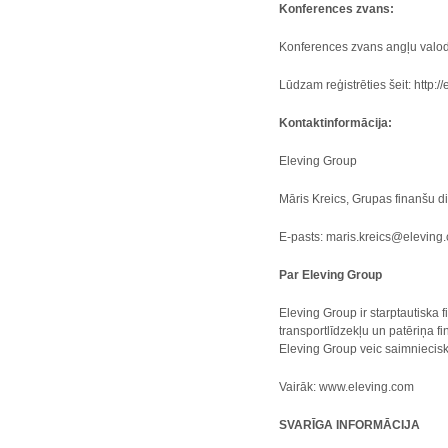
Konferences zvans
:
Konferences zvans angļu valodā
Lūdzam reģistrēties šeit: http
Kontaktinformācija:
Eleving Group
Māris Kreics, Grupas finanšu d
E-pasts: maris.kreics@eleving
Par Eleving Group
Eleving Group ir starptautiska 
transportlīdzekļu un patēriņa 
Eleving Group veic saimniecisk
Vairāk: www.eleving.com
SVARĪGA INFORMĀCIJA