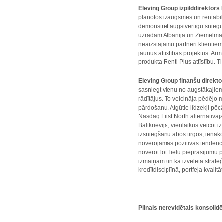
Eleving Group
izpilddirektors
plānotos izaugsmes un rentabili
demonstrēt augstvērtīgu sniegu
uzrādām Albānijā un Ziemeļmaķ
neaizstājamu partneri klientiem
jaunus attīstības projektus. A
produkta Renti Plus attīstību. 
Eleving Group
finanšu direkto
sasniegt vienu no augstākajiem
rādītājus. To veicināja pēdēj
pārdošanu. Atgūtie līdzekļi pēc
Nasdaq First North alternatīvaj
Baltkrievijā, vienlaikus veicot
izsniegšanu abos tirgos, ienākoš
novērojamas pozitīvas tendence
novērot ļoti lielu pieprasījumu
izmaiņām un ka izvēlētā strat
kredītdisciplīnā, portfeļa kvalit
Pilnais nerevidētais konsolid