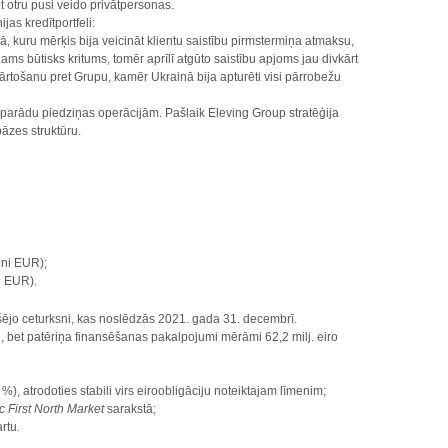
t otru pusi veido privātpersonas.
as kredītportfeli:
ā, kuru mērķis bija veicināt klientu saistību pirmstermiņa atmaksu,
jams būtisks kritums, tomēr aprīlī atgūto saistību apjoms jau divkārt
kārtošanu pret Grupu, kamēr Ukrainā bija apturēti visi pārrobežu
 parādu piedziņas operācijām. Pašlaik Eleving Group stratēģija
bāzes struktūru.
oni EUR);
i EUR).
šējo ceturksni, kas noslēdzās 2021. gada 31. decembrī.
u, bet patēriņa finansēšanas pakalpojumi mērāmi 62,2 milj. eiro
), atrodoties stabili virs eiroobligāciju noteiktajam līmenim;
c First North Market
sarakstā;
rtu.