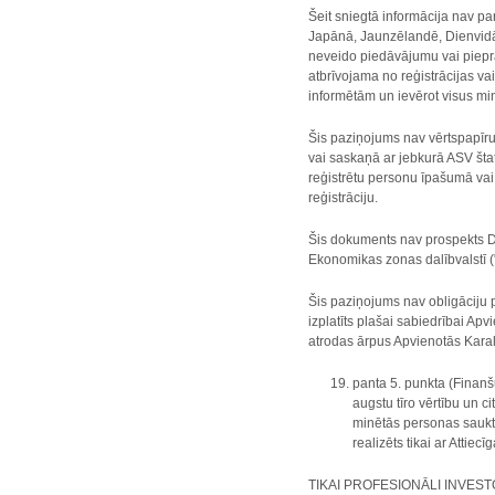
Šeit sniegtā informācija nav pa
Japānā, Jaunzēlandē, Dienvidāfr
neveido piedāvājumu vai piepra
atbrīvojama no reģistrācijas va
informētām un ievērot visus m
Šis paziņojums nav vērtspapīru
vai saskaņā ar jebkurā ASV štat
reģistrētu personu īpašumā va
reģistrāciju.
Šis dokuments nav prospekts Di
Ekonomikas zonas dalībvalstī (
Šis paziņojums nav obligāciju p
izplatīts plašai sabiedrībai Apv
atrodas ārpus Apvienotās Karali
panta 5. punkta (Finanš
augstu tīro vērtību un c
minētās personas saukta
realizēts tikai ar Attie
TIKAI PROFESIONĀLI INVESTORI - 