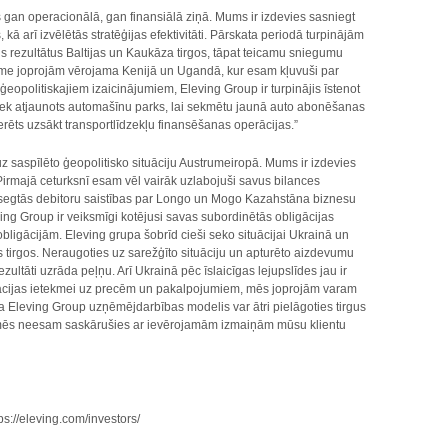
s gan operacionālā, gan finansiālā ziņā. Mums ir izdevies sasniegt
ā arī izvēlētās stratēģijas efektivitāti. Pārskata periodā turpinājām
s rezultātus Baltijas un Kaukāza tirgos, tāpat teicamu sniegumu
sme joprojām vērojama Kenijā un Ugandā, kur esam kļuvuši par
eopolitiskajiem izaicinājumiem, Eleving Group ir turpinājis īstenot
 tiek atjaunots automašīnu parks, lai sekmētu jaunā auto abonēšanas
cerēts uzsākt transportlīdzekļu finansēšanas operācijas.”
 uz saspīlēto ģeopolitisko situāciju Austrumeiropā. Mums ir izdevies
Pirmajā ceturksnī esam vēl vairāk uzlabojuši savus bilances
osegtās debitoru saistības par Longo un Mogo Kazahstāna biznesu
ving Group ir veiksmīgi kotējusi savas subordinētās obligācijas
obligācijām. Eleving grupa šobrīd cieši seko situācijai Ukrainā un
os tirgos. Neraugoties uz sarežģīto situāciju un apturēto aizdevumu
zultāti uzrāda peļņu. Arī Ukrainā pēc īslaicīgas lejupslīdes jau ir
inflācijas ietekmei uz precēm un pakalpojumiem, mēs joprojām varam
 ka Eleving Group uzņēmējdarbības modelis var ātri pielāgoties tirgus
d mēs neesam saskārušies ar ievērojamām izmaiņām mūsu klientu
ps://eleving.com/investors/