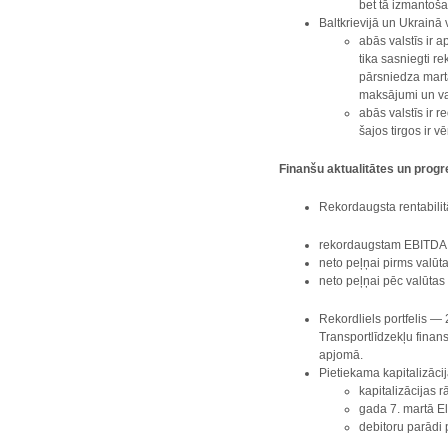
bet tā izmantoša
Baltkrievijā un Ukrainā 
abās valstīs ir 
tika sasniegti r
pārsniedza marta
maksājumi un va
abās valstīs ir 
šajos tirgos ir 
Finanšu aktualitātes un prog
Rekordaugsta rentabilitā
rekordaugstam EBITDA 
neto peļņai pirms valū
neto peļņai pēc valūta
Rekordliels portfelis
—
2
Transportlīdzekļu finan
apjomā.
Pietiekama kapitalizācij
kapitalizācijas 
gada 7. martā E
debitoru parādi