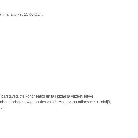
. maijā, plkst. 15:00 CET.
ārstāvēta trīs kontinentos un tās biznesa virzieni ietver
ban darbojas 14 pasaules valstīs. Ar galveno mītnes vietu Latvijā,
kā.