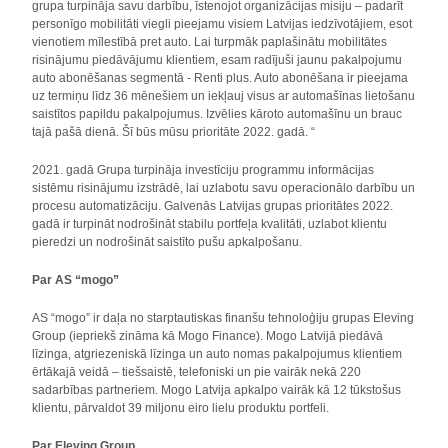
grupa turpināja savu darbību, īstenojot organizācijas misiju – padarīt
personīgo mobilitāti viegli pieejamu visiem Latvijas iedzīvotājiem, esot
vienotiem mīlestībā pret auto. Lai turpmāk paplašinātu mobilitātes
risinājumu piedāvājumu klientiem, esam radījuši jaunu pakalpojumu
auto abonēšanas segmentā - Renti plus. Auto abonēšana ir pieejama
uz termiņu līdz 36 mēnešiem un iekļauj visus ar automašīnas lietošanu
saistītos papildu pakalpojumus. Izvēlies kāroto automašīnu un brauc
tajā pašā dienā. Šī būs mūsu prioritāte 2022. gadā. “
2021. gadā Grupa turpināja investīciju programmu informācijas
sistēmu risinājumu izstrādē, lai uzlabotu savu operacionālo darbību un
procesu automatizāciju. Galvenās Latvijas grupas prioritātes 2022.
gadā ir turpināt nodrošināt stabilu portfeļa kvalitāti, uzlabot klientu
pieredzi un nodrošināt saistīto pušu apkalpošanu.
Par AS “mogo”
AS “mogo” ir daļa no starptautiskas finanšu tehnoloģiju grupas Eleving
Group (iepriekš zināma kā Mogo Finance). Mogo Latvijā piedāvā
līzinga, atgriezeniskā līzinga un auto nomas pakalpojumus klientiem
ērtākajā veidā – tiešsaistē, telefoniski un pie vairāk nekā 220
sadarbības partneriem. Mogo Latvija apkalpo vairāk kā 12 tūkstošus
klientu, pārvaldot 39 miljonu eiro lielu produktu portfeli.
Par Eleving Group