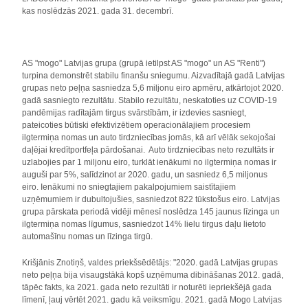
kas noslēdzās 2021. gada 31. decembrī.
AS "mogo" Latvijas grupa (grupā ietilpst AS "mogo" un AS "Renti")
turpina demonstrēt stabilu finanšu sniegumu. Aizvadītajā gadā Latvijas
grupas neto peļņa sasniedza 5,6 miljonu eiro apmēru, atkārtojot 2020.
gadā sasniegto rezultātu. Stabilo rezultātu, neskatoties uz COVID-19
pandēmijas radītajām tirgus svārstībām, ir izdevies sasniegt,
pateicoties būtiski efektivizētiem operacionālajiem procesiem
ilgtermiņa nomas un auto tirdzniecības jomās, kā arī vēlāk sekojošai
daļējai kredītportfeļa pārdošanai. Auto tirdzniecības neto rezultāts ir
uzlabojies par 1 miljonu eiro, turklāt ienākumi no ilgtermiņa nomas ir
auguši par 5%, salīdzinot ar 2020. gadu, un sasniedz 6,5 miljonus
eiro. Ienākumi no sniegtajiem pakalpojumiem saistītajiem
uzņēmumiem ir dubultojušies, sasniedzot 822 tūkstošus eiro. Latvijas
grupa pārskata periodā vidēji mēnesī noslēdza 145 jaunus līzinga un
ilgtermiņa nomas līgumus, sasniedzot 14% lielu tirgus daļu lietoto
automašīnu nomas un līzinga tirgū.
Krišjānis Znotiņš, valdes priekšsēdētājs: "2020. gadā Latvijas grupas
neto peļņa bija visaugstākā kopš uzņēmuma dibināšanas 2012. gadā,
tāpēc fakts, ka 2021. gada neto rezultāti ir noturēti iepriekšējā gada
līmenī, ļauj vērtēt 2021. gadu kā veiksmīgu. 2021. gadā Mogo Latvijas