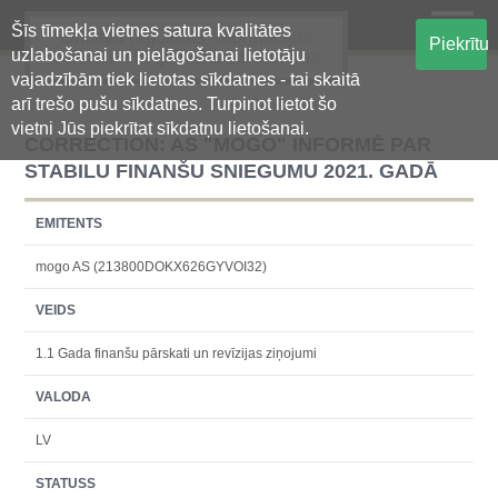
Šīs tīmekļa vietnes satura kvalitātes
Oficiālā regulētās informācijas
Piekrītu
uzlabošanai un pielāgošanai lietotāju
centralizētā glabāšanas sistēma
vajadzībām tiek lietotas sīkdatnes - tai skaitā
arī trešo pušu sīkdatnes. Turpinot lietot šo
vietni Jūs piekrītat sīkdatņu lietošanai.
CORRECTION: AS "MOGO" INFORMĒ PAR
STABILU FINANŠU SNIEGUMU 2021. GADĀ
EMITENTS
mogo AS (213800DOKX626GYVOI32)
VEIDS
1.1 Gada finanšu pārskati un revīzijas ziņojumi
VALODA
LV
STATUSS