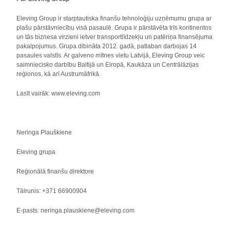
Eleving Group ir starptautiska finanšu tehnoloģiju uzņēmumu grupa ar
plašu pārstāvniecību visā pasaulē. Grupa ir pārstāvēta trīs kontinentos
un tās biznesa virzieni ietver transportlīdzekļu un patēriņa finansējuma
pakalpojumus. Grupa dibināta 2012. gadā, patlaban darbojas 14
pasaules valstīs. Ar galveno mītnes vietu Latvijā, Eleving Group veic
saimniecisko darbību Baltijā un Eiropā, Kaukāza un Centrālāzijas
reģionos, kā arī Austrumāfrikā.
Lasīt vairāk: www.eleving.com
Neringa Plauškiene
Eleving grupa
Reģionālā finanšu direktore
Tālrunis: +371 66900904
E-pasts: neringa.plauskiene@eleving.com