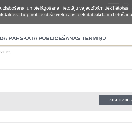
LV
 uzlabošanai un pielāgošanai lietotāju vajadzībām tiek lietotas
īkdatnes. Turpinot lietot šo vietni Jūs piekrītat sīkdatņu lietošana
GADA PĀRSKATA PUBLICĒŠANAS TERMIŅU
VOI32)