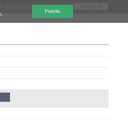
EN
Piekrītu
i.