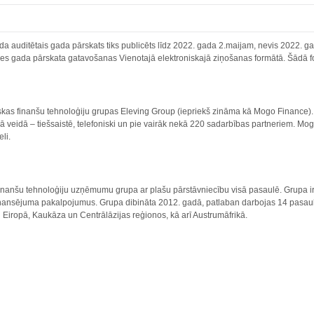
 auditētais gada pārskats tiks publicēts līdz 2022. gada 2.maijam, nevis 2022. gada
es gada pārskata gatavošanas Vienotajā elektroniskajā ziņošanas formātā. Šādā for
iskas finanšu tehnoloģiju grupas Eleving Group (iepriekš zināma kā Mogo Finance).
 veidā – tiešsaistē, telefoniski un pie vairāk nekā 220 sadarbības partneriem. Mogo
eli.
finanšu tehnoloģiju uzņēmumu grupa ar plašu pārstāvniecību visā pasaulē. Grupa ir p
finansējuma pakalpojumus. Grupa dibināta 2012. gadā, patlaban darbojas 14 pasaules
n Eiropā, Kaukāza un Centrālāzijas reģionos, kā arī Austrumāfrikā.