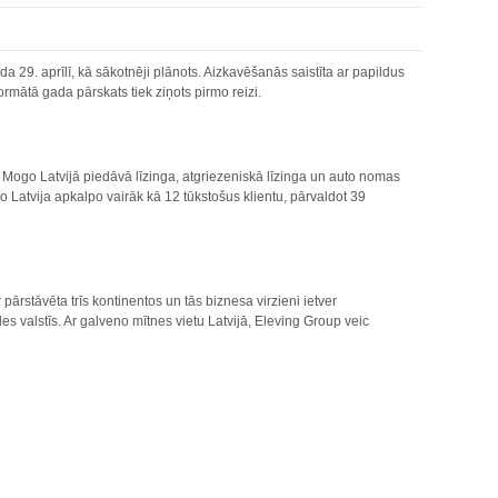
 29. aprīlī, kā sākotnēji plānots. Aizkavēšanās saistīta ar papildus
mātā gada pārskats tiek ziņots pirmo reizi.
 Mogo Latvijā piedāvā līzinga, atgriezeniskā līzinga un auto nomas
 Latvija apkalpo vairāk kā 12 tūkstošus klientu, pārvaldot 39
ārstāvēta trīs kontinentos un tās biznesa virzieni ietver
 valstīs. Ar galveno mītnes vietu Latvijā, Eleving Group veic