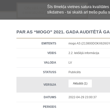
Šīs tīmekļa vietnes satura kvalitātes
Oficiālā regulētās informācijas
sīkdatnes - tai skaitā arī trešo pušu s
centralizētā glabāšanas sistēma
PAR AS “MOGO” 2021. GADA AUDITĒTĀ 
EMITENTS
mogo AS (213800DOKX626GY
VEIDS
2.2. Iekšējā informācija
VALODA
LV
STATUSS
Publicēts
Aktuālā (1)
VERSIJA
DATUMS
2022-04-29 23:00:37
PERIODS