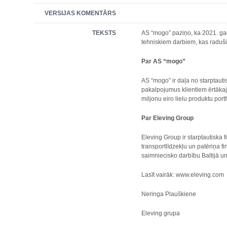
VERSIJAS KOMENTĀRS
TEKSTS
AS “mogo” paziņo, ka 2021. gada
tehniskiem darbiem, kas raduši
Par AS “mogo”
AS “mogo” ir daļa no starptaut
pakalpojumus klientiem ērtākajā
miljonu eiro lielu produktu portf
Par Eleving Group
Eleving Group ir starptautiska 
transportlīdzekļu un patēriņa 
saimniecisko darbību Baltijā u
Lasīt vairāk: www.eleving.com
Neringa Plauškiene
Eleving grupa