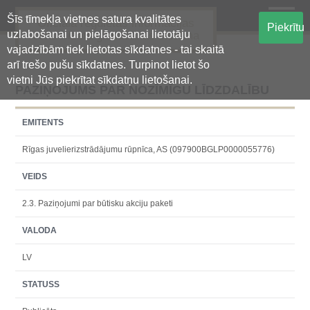
Šīs tīmekļa vietnes satura kvalitātes
Oficiālā regulētās informācijas
Piekrītu
uzlabošanai un pielāgošanai lietotāju
centralizētā glabāšanas sistēma
vajadzībām tiek lietotas sīkdatnes - tai skaitā
arī trešo pušu sīkdatnes. Turpinot lietot šo
vietni Jūs piekrītat sīkdatņu lietošanai.
PAZIŅOJUMS PAR NOZĪMĪGU LĪDZDALĪBU
EMITENTS
Rīgas juvelierizstrādājumu rūpnīca, AS (097900BGLP0000055776)
VEIDS
2.3. Paziņojumi par būtisku akciju paketi
VALODA
LV
STATUSS