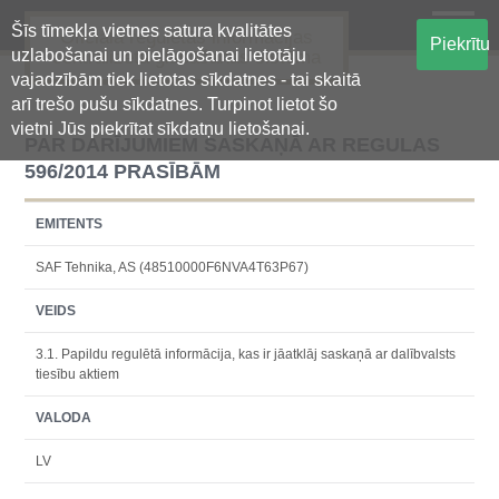
Šīs tīmekļa vietnes satura kvalitātes
Oficiālā regulētās informācijas
Piekrītu
uzlabošanai un pielāgošanai lietotāju
centralizētā glabāšanas sistēma
vajadzībām tiek lietotas sīkdatnes - tai skaitā
arī trešo pušu sīkdatnes. Turpinot lietot šo
vietni Jūs piekrītat sīkdatņu lietošanai.
PAR DARĪJUMIEM SASKAŅĀ AR REGULAS
596/2014 PRASĪBĀM
EMITENTS
SAF Tehnika, AS (48510000F6NVA4T63P67)
VEIDS
3.1. Papildu regulētā informācija, kas ir jāatklāj saskaņā ar dalībvalsts
tiesību aktiem
VALODA
LV