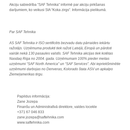
Akciju sabiedrība “SAF Tehnika” informē par akciju pirkšanas
darījumiem, ko veikusi SIA “Koka zirgs”. Informācija pielikumā.
Par SAF Tehnika
AS SAF Tehnika ir IS
O sertificēts bezvadu datu pārraides iekārtu
ražotājs. Uzņēmuma produkti tiek ražoti Latvijā, Eiropā un pārdoti
vairāk nekā 130 pasaules valstīs. SAF Tehnika akcijas tiek kotētas
Nasdaq Riga no 2004. gada. Uzņēmumam 100% pieder meitas
uzņēmumi “SAF North America” un “SAF Services”. Abi iepriekšminētie
uzņēmumi darbojas no Denveras, Kolorado štata ASV un apkalpo
Ziemeļamerikas tirgu.
Papildus informācija:
Zane Jozepa
Finanšu un Administratīvā direktore, valdes locekle
+371 67 046 833
zane.jozepa@saftehnika.com
www.saftehnika.com