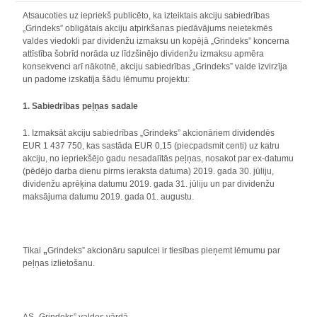
Atsaucoties uz iepriekš publicēto, ka izteiktais akciju sabiedrības
„Grindeks” obligātais akciju atpirkšanas piedāvājums neietekmēs
valdes viedokli par dividenžu izmaksu un kopējā „Grindeks” koncerna
attīstība šobrīd norāda uz līdzšinējo dividenžu izmaksu apmēra
konsekvenci arī nākotnē, akciju sabiedrības „Grindeks” valde izvirzīja
un padome izskatīja šādu lēmumu projektu:
1. Sabiedrības peļņas sadale
1. Izmaksāt akciju sabiedrības „Grindeks” akcionāriem dividendēs
EUR 1 437 750, kas sastāda EUR 0,15 (piecpadsmit centi) uz katru
akciju, no iepriekšējo gadu nesadalītās peļņas, nosakot par ex-datumu
(pēdējo darba dienu pirms ieraksta datuma) 2019. gada 30. jūliju,
dividenžu aprēķina datumu 2019. gada 31. jūliju un par dividenžu
maksājuma datumu 2019. gada 01. augustu.
Tikai
„
Grindeks” akcionāru sapulcei ir tiesības pieņemt lēmumu par
peļņas izlietošanu.