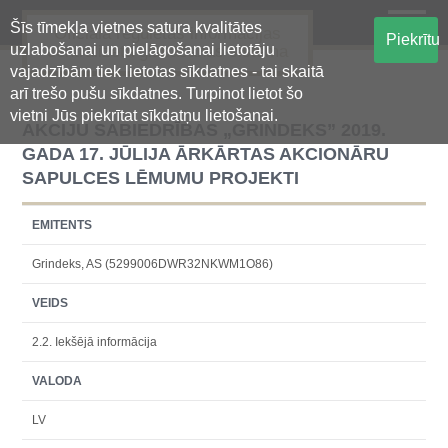
Šīs tīmekļa vietnes satura kvalitātes
Oficiālā regulētās informācijas
Piekrītu
uzlabošanai un pielāgošanai lietotāju
centralizētā glabāšanas sistēma
vajadzībām tiek lietotas sīkdatnes - tai skaitā
arī trešo pušu sīkdatnes. Turpinot lietot šo
vietni Jūs piekrītat sīkdatņu lietošanai.
AKCIJU SABIEDRĪBAS „GRINDEKS” 2019.
GADA 17. JŪLIJA ĀRKĀRTAS AKCIONĀRU
SAPULCES LĒMUMU PROJEKTI
EMITENTS
Grindeks, AS (5299006DWR32NKWM1O86)
VEIDS
2.2. Iekšējā informācija
VALODA
LV