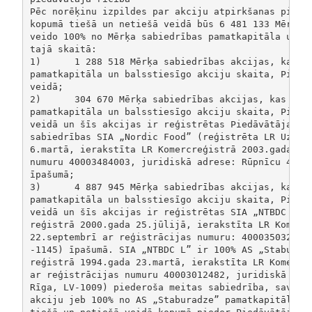
Pēc norēķinu izpildes par akciju atpirkšanas piedāv
kopumā tiešā un netiešā veidā būs 6 481 133 Mērķa s
veido 100% no Mērķa sabiedrības pamatkapitāla un ba
tajā skaitā: 

1)	1 288 518 Mērķa sabiedrības akcijas, kas veido 19.88% no Mērķa sabiedrības

pamatkapitāla un balsstiesīgo akciju skaita, Piedāv
veidā; 

2)	304 670 Mērķa sabiedrības akcijas, kas veido 4.70% no Mērķa sabiedrības

pamatkapitāla un balsstiesīgo akciju skaita, Piedāv
veidā un šīs akcijas ir reģistrētas Piedāvātāja 100
sabiedrības SIA „Nordic Food” (reģistrēta LR Uzņēmu
6.martā, ierakstīta LR Komercreģistrā 2003.gada 11.
numuru 40003484003, juridiskā adrese: Rūpnīcu 4, Ol
īpašumā; 

3)	4 887 945 Mērķa sabiedrības akcijas, kas veido 75,42 % no Mērķa sabiedrības

pamatkapitāla un balsstiesīgo akciju skaita, Piedāv
veidā un šīs akcijas ir reģistrētas SIA „NTBDC L” (
reģistrā 2000.gada 25.jūlijā, ierakstīta LR Komercr
22.septembrī ar reģistrācijas numuru: 40003503215, 
-1145) īpašumā. SIA „NTBDC L” ir 100% AS „Staburadz
reģistrā 1994.gada 23.martā, ierakstīta LR Komercre
ar reģistrācijas numuru 40003012482, juridiskā adre
Rīga, LV-1009) piederoša meitas sabiedrība, savukār
akciju jeb 100% no AS „Staburadze” pamatkapitāla un