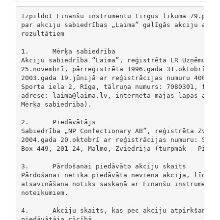
Izpildot Finanšu instrumentu tirgus likuma 79.panta
par akciju sabiedrības „Laima” galīgās akciju atpir
rezultātiem 

1.	Mērķa sabiedrība

Akciju sabiedrība “Laima”, reģistrēta LR Uzņēmumu r
25.novembrī, pārreģistrēta 1996.gada 31.oktobrī un 
2003.gada 19.jūnijā ar reģistrācijas numuru 4000302
Sporta iela 2, Rīga, tālruņa numurs: 7080301, faksa
adrese: laima@laima.lv, interneta mājas lapas adres
Mērķa sabiedrība). 

2.	Piedāvātājs

Sabiedrība „NP Confectionary AB”, reģistrēta Zviedr
2004.gada 20.oktobrī ar reģistrācijas numuru: 55666
Box 449, 201 24, Malmo, Zviedrija (turpmāk - Piedāv
3.	Pārdošanai piedāvāto akciju skaits

Pārdošanai netika piedāvāta neviena akcija, līdz ar
atsavināšana notiks saskaņā ar Finanšu instrumentu 
noteikumiem. 

4.	Akciju skaits, kas pēc akciju atpirkšanas piedāvājuma izpildes būs

piedāvātāja rīcībā 
