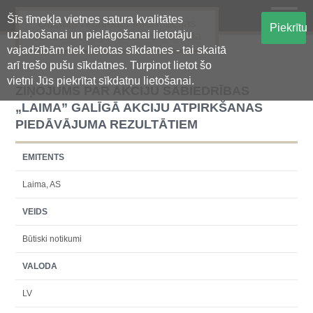
Šīs tīmekļa vietnes satura kvalitātes
Oficiālā regulētās informācijas
Piekrītu
uzlabošanai un pielāgošanai lietotāju
centralizētā glabāšanas sistēma
vajadzībām tiek lietotas sīkdatnes - tai skaitā
arī trešo pušu sīkdatnes. Turpinot lietot šo
vietni Jūs piekrītat sīkdatņu lietošanai.
ZIŅOJUMS PAR AKCIJU SABIEDRĪBAS
„LAIMA” GALĪGĀ AKCIJU ATPIRKŠANAS
PIEDĀVĀJUMA REZULTĀTIEM
EMITENTS
Laima, AS
VEIDS
Būtiski notikumi
VALODA
LV