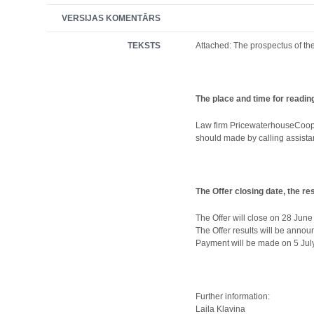
VERSIJAS KOMENTĀRS
TEKSTS
Attached: The prospectus of t
The place and time for readin
Law firm PricewaterhouseCoopers
should made by calling assista
The Offer closing date, the r
The Offer will close on 28 June
The Offer results will be anno
Payment will be made on 5 Jul
Further information:
Laila Klavina