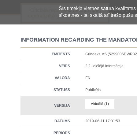
Šīs tīmekļa vietnes satura kvalitātes
Oficiālā regulētās informācijas
sīkdatnes - tai skaitā arī trešo pušu s
centralizētā glabāšanas sistēma
INFORMATION REGARDING THE MANDATO
EMITENTS
Grindeks, AS (5299006DWR
VEIDS
2.2. Iekšējā informācija
VALODA
EN
STATUSS
Publicēts
Aktuālā (1)
VERSIJA
DATUMS
2019-06-11 17:01:53
PERIODS