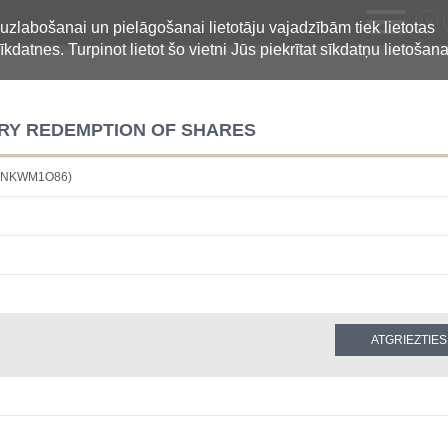
LV
 uzlabošanai un pielāgošanai lietotāju vajadzībām tiek lietotas
īkdatnes. Turpinot lietot šo vietni Jūs piekrītat sīkdatņu lietošana
RY REDEMPTION OF SHARES
32NKWM1O86)