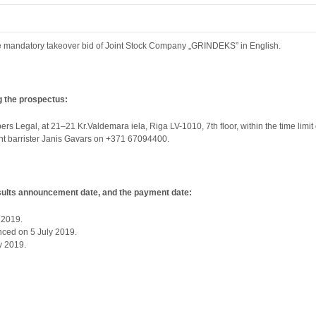
he mandatory takeover bid of Joint Stock Company „GRINDEKS” in English.
g the prospectus:
 Legal, at 21–21 Kr.Valdemara iela, Riga LV-1010, 7th floor, within the time limit 
nt barrister Janis Gavars on +371 67094400.
esults announcement date, and the payment date:
 2019.
unced on 5 July 2019.
y 2019.