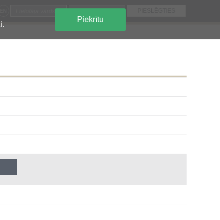
EN
Piekrītu
i.