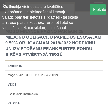
Šīs tīmekļa vietnes satura kvalitātes
Oficiālā regulētās informācijas
Piekrītu
uzlabošanai un pielāgošanai lietotāju
centralizētā glabāšanas sistēma
vajadzībām tiek lietotas sīkdatnes - tai skaitā
arī trešo pušu sīkdatnes. Turpinot lietot šo
vietni Jūs piekrītat sīkdatņu lietošanai.
MOGO FINANCE PAZIŅO PAR EUR 25
MILJONU OBLIGĀCIJU PAPILDUS ESOŠAJĀM
9.50% OBLIGĀCIJĀM 2018/2022 NORĒĶINU
UN IZVIETOŠANU FRANKFURTES FONDU
BIRŽAS ATVĒRTAJĀ TIRGŪ
EMITENTS
mogo AS (213800DOKX626GYVOI32)
VEIDS
2.2. Iekšējā informācija
VALODA