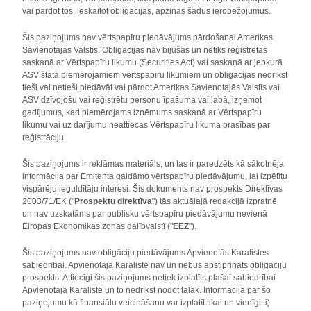
vai pārdot tos, ieskaitot obligācijas, apzinās šādus ierobežojumus.
Šis paziņojums nav vērtspapīru piedāvājums pārdošanai Amerikas
Savienotajās Valstīs. Obligācijas nav bijušas un netiks reģistrētas
saskaņā ar Vērtspapīru likumu (Securities Act) vai saskaņā ar jebkurā
ASV štatā piemērojamiem vērtspapīru likumiem un obligācijas nedrīkst
tieši vai netieši piedāvāt vai pārdot Amerikas Savienotajās Valstīs vai
ASV dzīvojošu vai reģistrētu personu īpašuma vai labā, izņemot
gadījumus, kad piemērojams izņēmums saskaņā ar Vērtspapīru
likumu vai uz darījumu neattiecas Vērtspapīru likuma prasības par
reģistrāciju.
Šis paziņojums ir reklāmas materiāls, un tas ir paredzēts kā sākotnēja
informācija par Emitenta gaidāmo vērtspapīru piedāvājumu, lai izpētītu
vispārēju ieguldītāju interesi. Šis dokuments nav prospekts Direktīvas
2003/71/EK ("
Prospektu direktīva
") tās aktuālajā redakcijā izpratnē
un nav uzskatāms par publisku vērtspapīru piedāvājumu nevienā
Eiropas Ekonomikas zonas dalībvalstī ("
EEZ
").
Šis paziņojums nav obligāciju piedāvājums Apvienotās Karalistes
sabiedrībai. Apvienotajā Karalistē nav un nebūs apstiprināts obligāciju
prospekts. Attiecīgi šis paziņojums netiek izplatīts plašai sabiedrībai
Apvienotajā Karalistē un to nedrīkst nodot tālāk. Informācija par šo
paziņojumu kā finansiālu veicināšanu var izplatīt tikai un vienīgi: i)