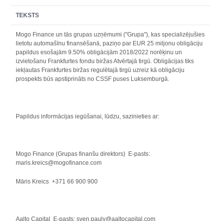
TEKSTS
Mogo Finance un tās grupas uzņēmumi ("Grupa"), kas specializējušies
lietotu automašīnu finansēšanā, paziņo par EUR 25 miljonu obligāciju
papildus esošajām 9.50% obligācijām 2018/2022 norēķinu un
izvietošanu Frankfurtes fondu biržas Atvērtajā tirgū. Obligācijas tiks
iekļautas Frankfurtes biržas regulētajā tirgū uzreiz kā obligāciju
prospekts būs apstiprināts no CSSF puses Luksemburgā.
Papildus informācijas iegūšanai, lūdzu, sazinieties ar:
Mogo Finance (Grupas finanšu direktors) E-pasts:
maris.kreics@mogofinance.com
Māris Kreics +371 66 900 900
Aalto Capital E-pasts: sven.pauly@aaltocapital.com