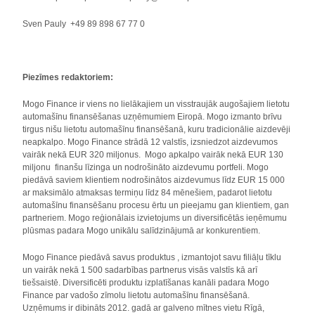
Sven Pauly +49 89 898 67 77 0
Piezīmes redaktoriem:
Mogo Finance ir viens no lielākajiem un visstraujāk augošajiem lietotu
automašīnu finansēšanas uzņēmumiem Eiropā. Mogo izmanto brīvu
tirgus nišu lietotu automašīnu finansēšanā, kuru tradicionālie aizdevēji
neapkalpo. Mogo Finance strādā 12 valstīs, izsniedzot aizdevumos
vairāk nekā EUR 320 miljonus. Mogo apkalpo vairāk nekā EUR 130
miljonu finanšu līzinga un nodrošināto aizdevumu portfeli. Mogo
piedāvā saviem klientiem nodrošinātos aizdevumus līdz EUR 15 000
ar maksimālo atmaksas termiņu līdz 84 mēnešiem, padarot lietotu
automašīnu finansēšanu procesu ērtu un pieejamu gan klientiem, gan
partneriem. Mogo reģionālais izvietojums un diversificētās ieņēmumu
plūsmas padara Mogo unikālu salīdzinājumā ar konkurentiem.
Mogo Finance piedāvā savus produktus , izmantojot savu filiāļu tīklu
un vairāk nekā 1 500 sadarbības partnerus visās valstīs kā arī
tiešsaistē. Diversificēti produktu izplatīšanas kanāli padara Mogo
Finance par vadošo zīmolu lietotu automašīnu finansēšanā.
Uzņēmums ir dibināts 2012. gadā ar galveno mītnes vietu Rīgā,