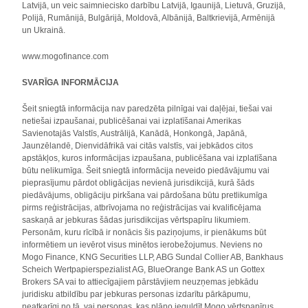
Latvijā, un veic saimniecisko darbību Latvijā, Igaunijā, Lietuvā, Gruzijā,
Polijā, Rumānijā, Bulgārijā, Moldovā, Albānijā, Baltkrievijā, Armēnijā
un Ukrainā.
www.mogofinance.com
SVARĪGA INFORMĀCIJA
Šeit sniegtā informācija nav paredzēta pilnīgai vai daļējai, tiešai vai
netiešai izpaušanai, publicēšanai vai izplatīšanai Amerikas
Savienotajās Valstīs, Austrālijā, Kanādā, Honkongā, Japānā,
Jaunzēlandē, Dienvidāfrikā vai citās valstīs, vai jebkādos citos
apstākļos, kuros informācijas izpaušana, publicēšana vai izplatīšana
būtu nelikumīga. Šeit sniegtā informācija neveido piedāvājumu vai
pieprasījumu pārdot obligācijas nevienā jurisdikcijā, kurā šāds
piedāvājums, obligāciju pirkšana vai pārdošana būtu pretlikumīga
pirms reģistrācijas, atbrīvojama no reģistrācijas vai kvalificējama
saskaņā ar jebkuras šādas jurisdikcijas vērtspapīru likumiem.
Personām, kuru rīcībā ir nonācis šis paziņojums, ir pienākums būt
informētiem un ievērot visus minētos ierobežojumus. Neviens no
Mogo Finance, KNG Securities LLP, ABG Sundal Collier AB, Bankhaus
Scheich Wertpapierspezialist AG, BlueOrange Bank AS un Gottex
Brokers SA vai to attiecīgajiem pārstāvjiem neuzņemas jebkādu
juridisku atbildību par jebkuras personas izdarītu pārkāpumu,
neatkarīgi no tā, vai personas, kas plāno ieguldīt Mogo vērtspapīrus