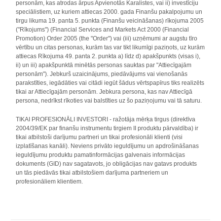
personām, kas atrodas ārpus Apvienotās Karalistes, vai ii) investīciju
speciālistiem, uz kuriem attiecas 2000. gada Finanšu pakalpojumu un
tirgu likuma 19. panta 5. punkta (Finanšu veicināšanas) rīkojuma 2005
("Rīkojums") (Financial Services and Markets Act 2000 (Financial
Promotion) Order 2005 (the "Order") vai (iii) uzņēmumi ar augstu tīro
vērtību un citas personas, kurām tas var tikt likumīgi paziņots, uz kurām
attiecas Rīkojuma 49. panta 2. punkta a) līdz d) apakšpunkts (visas i),
ii) un iii) apakšpunktā minētās personas sauktas par "Attiecīgajām
personām"). Jebkurš uzaicinājums, piedāvājums vai vienošanās
parakstīties, iegādāties vai citādi iegūt šādus vērtspapīrus tiks realizēts
tikai ar Attiecīgajām personām. Jebkura persona, kas nav Attiecīgā
persona, nedrīkst rīkoties vai balstīties uz šo paziņojumu vai tā saturu.
TIKAI PROFESIONĀLI INVESTORI - ražotāja mērķa tirgus (direktīva
2004/39/EK par finanšu instrumentu tirgiem II produktu pārvaldība) ir
tikai atbilstoši darījumu partneri un tikai profesionāli klienti (visi
izplatīšanas kanāli). Neviens privāto ieguldījumu un apdrošināšanas
ieguldījumu produktu pamatinformācijas galvenais informācijas
dokuments (GID) nav sagatavots, jo obligācijas nav gatavs produkts
un tās piedāvās tikai atbilstošiem darījuma partneriem un
profesionāliem klientiem.