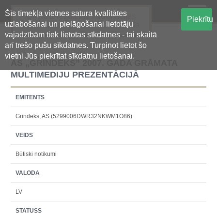
Šīs tīmekļa vietnes satura kvalitātes
Oficiālā regulētās informācijas
Piekrītu
uzlabošanai un pielāgošanai lietotāju
centralizētā glabāšanas sistēma
vajadzībām tiek lietotas sīkdatnes - tai skaitā
arī trešo pušu sīkdatnes. Turpinot lietot šo
vietni Jūs piekrītat sīkdatņu lietošanai.
AS „GRINDEKS” 2007. GADA GRĀMATA
MULTIMEDIJU PREZENTĀCIJĀ
EMITENTS
Grindeks, AS (5299006DWR32NKWM1O86)
VEIDS
Būtiski notikumi
VALODA
LV
STATUSS