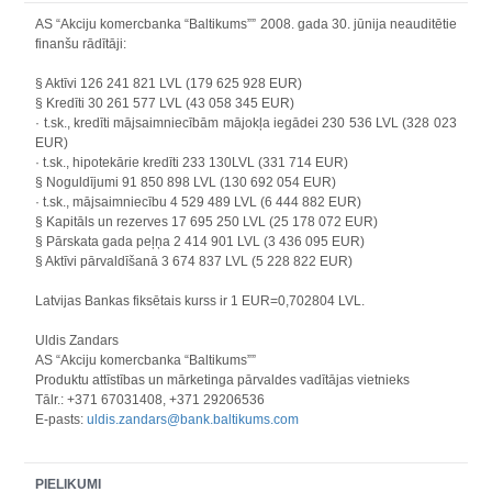
AS “Akciju komercbanka “Baltikums”” 2008. gada 30. jūnija neauditētie
finanšu rādītāji:
§ Aktīvi 126 241 821 LVL (179 625 928 EUR)
§ Kredīti 30 261 577 LVL (43 058 345 EUR)
· t.sk., kredīti mājsaimniecībām mājokļa iegādei 230 536 LVL (328 023
EUR)
· t.sk., hipotekārie kredīti 233 130LVL (331 714 EUR)
§ Noguldījumi 91 850 898 LVL (130 692 054 EUR)
· t.sk., mājsaimniecību 4 529 489 LVL (6 444 882 EUR)
§ Kapitāls un rezerves 17 695 250 LVL (25 178 072 EUR)
§ Pārskata gada peļņa 2 414 901 LVL (3 436 095 EUR)
§ Aktīvi pārvaldīšanā 3 674 837 LVL (5 228 822 EUR)
Latvijas Bankas fiksētais kurss ir 1 EUR=0,702804 LVL.
Uldis Zandars
AS “Akciju komercbanka “Baltikums””
Produktu attīstības un mārketinga pārvaldes vadītājas vietnieks
Tālr.: +371 67031408, +371 29206536
E-pasts:
uldis.zandars@bank.baltikums.com
PIELIKUMI