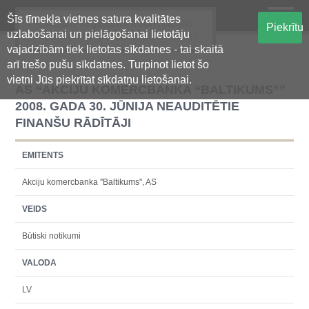
Šīs tīmekļa vietnes satura kvalitātes
Oficiālā regulētās informācijas
Piekrītu
uzlabošanai un pielāgošanai lietotāju
centralizētā glabāšanas sistēma
vajadzībām tiek lietotas sīkdatnes - tai skaitā
arī trešo pušu sīkdatnes. Turpinot lietot šo
vietni Jūs piekrītat sīkdatņu lietošanai.
AS “AKCIJU KOMERCBANKA “BALTIKUMS””
2008. GADA 30. JŪNIJA NEAUDITĒTIE
FINANŠU RĀDĪTĀJI
EMITENTS
Akciju komercbanka ''Baltikums'', AS
VEIDS
Būtiski notikumi
VALODA
LV