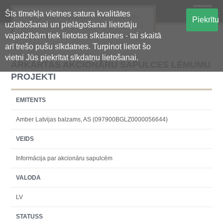
Šīs tīmekļa vietnes satura kvalitātes
Oficiālā regulētās informācijas
Piekrītu
uzlabošanai un pielāgošanai lietotāju
centralizētā glabāšanas sistēma
vajadzībām tiek lietotas sīkdatnes - tai skaitā
arī trešo pušu sīkdatnes. Turpinot lietot šo
vietni Jūs piekrītat sīkdatņu lietošanai.
ĀRKĀRTAS AKCIONĀRU SAPULCES LĒMUMU
PROJEKTI
EMITENTS
Amber Latvijas balzams, AS (097900BGLZ0000056644)
VEIDS
Informācija par akcionāru sapulcēm
VALODA
LV
STATUSS