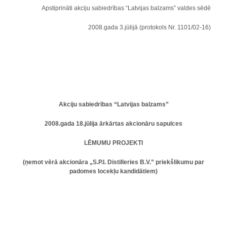
Apstiprināti akciju sabiedrības “Latvijas balzams” valdes sēdē
2008.gada 3.jūlijā (
protokols
Nr. 1101/02-16)
Akciju sabiedrības “Latvijas balzams”
2008.gada 18.jūlija ārkārtas akcionāru sapulces
LĒMUMU PROJEKTI
(ņemot vērā akcionāra „S.P.I. Distilleries B.V.” priekšlikumu par
padomes locekļu kandidātiem)