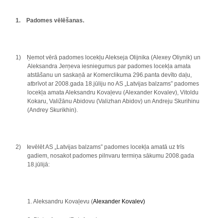
1.
Padomes vēlēšanas.
1)
Ņemot vērā padomes locekļu
Alekseja Olijnika (Alexey Oliynik)
un
Aleksandra Jerņeva iesniegumus par padomes locekļa amata
atstāšanu un saskaņā ar Komerclikuma 296.panta devīto daļu,
atbrīvot ar 2008.gada 18.jūliju no AS „Latvijas balzams” padomes
locekļa amata Aleksandru Kovaļevu (Alexander Kovalev), Vitoldu
Kokaru, Valižānu Abidovu (Valizhan Abidov) un Andreju Skurihinu
(Andrey Skurikhin).
2)
Ievēlēt AS „Latvijas balzams” padomes locekļa amatā uz trīs
gadiem, nosakot padomes
pilnvaru
termiņa sākumu 2008.gada
18.jūlijā:
1. Aleksandru Kovaļevu
(
Alexander Kovalev)