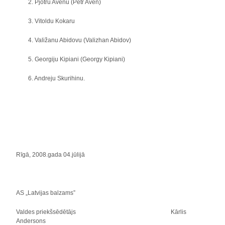
2. Pjotru Avenu (Petr Aven)
3. Vitoldu Kokaru
4. Valižanu Abidovu (Valizhan Abidov)
5. Georgiju Kipiani (Georgy Kipiani)
6. Andreju Skurihinu.
Rīgā, 2008.gada 04.jūlijā
AS „Latvijas balzams”
Valdes priekšsēdētājs
Kārlis
Andersons