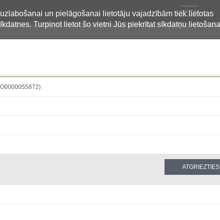
LV
 uzlabošanai un pielāgošanai lietotāju vajadzībām tiek lietotas
īkdatnes. Turpinot lietot šo vietni Jūs piekrītat sīkdatņu lietošana
GMO0000055872)