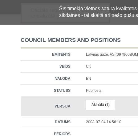
Šīs tīmekļa vietnes satura kvalitātes
Oficiālā regulētās informācijas
sīkdatnes - tai skaitā arī trešo pušu s
centralizētā glabāšanas sistēma
COUNCIL MEMBERS AND POSITIONS
EMITENTS
Latvijas gāze, AS (097900B
VEIDS
Citi
VALODA
EN
STATUSS
Publicēts
Aktuālā (1)
VERSIJA
DATUMS
2008-07-04 14:56:10
PERIODS