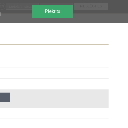
EN
Piekrītu
i.