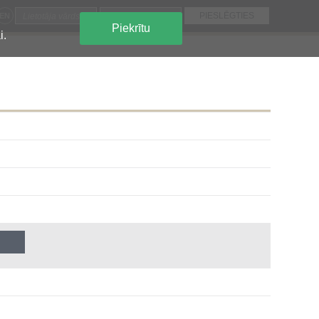
EN
Piekrītu
i.