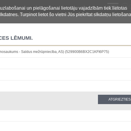
LV
 uzlabošanai un pielāgošanai lietotāju vajadzībām tiek lietotas
īkdatnes. Turpinot lietot šo vietni Jūs piekrītat sīkdatņu lietošana
CES LĒMUMI.
is nosaukums - Saldus mežrūpniecība, AS) (529900B6BX2C1KFI6P75)