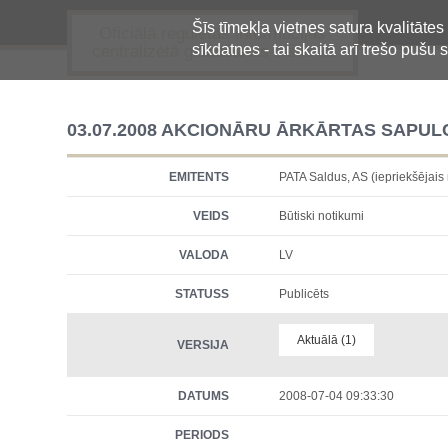
Šīs tīmekļa vietnes satura kvalitātes
Oficiālā regulētās informācijas
sīkdatnes - tai skaitā arī trešo pušu s
centralizētā glabāšanas sistēma
03.07.2008 AKCIONĀRU ĀRKĀRTAS SAPUL
EMITENTS
PATA Saldus, AS (iepriekšēja
VEIDS
Būtiski notikumi
VALODA
LV
STATUSS
Publicēts
Aktuālā (1)
VERSIJA
DATUMS
2008-07-04 09:33:30
PERIODS