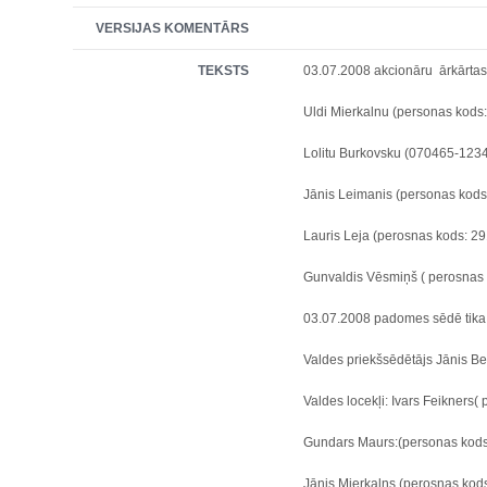
VERSIJAS KOMENTĀRS
TEKSTS
03.07.2008
akcionāru ārkārtas
Uldi Mierkalnu (personas kods
Lolitu Burkovsku (070465-123
Jānis Leimanis (personas kods
Lauris Leja (perosnas kods: 2
Gunvaldis Vēsmiņš ( perosnas
03.07.2008 padomes sēdē tika 
Valdes priekšsēdētājs Jānis Be
Valdes locekļi: Ivars Feikners
Gundars Maurs:(personas kods
Jānis Mierkalns (perosnas kod