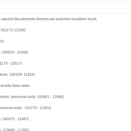
 sapulcē tika pieņemts lēmums par padomes locekļiem iecelt:
: 051173-12300)
46)
: 230670 - 11006)
91178 - 10517)
 kods: 100159- 11923)
iecelta šāda valde:
rtrāns: (perosnas kods: 100461 - 12868)
( personas kods: 310770 - 12854)
: 240375 - 12867)
s: 220680 - 12305)