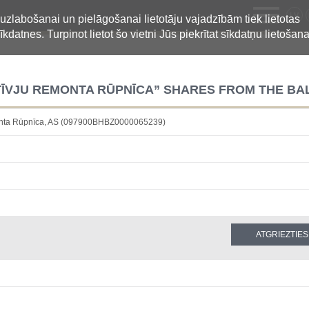
LV
 uzlabošanai un pielāgošanai lietotāju vajadzībām tiek lietotas
īkdatnes. Turpinot lietot šo vietni Jūs piekrītat sīkdatņu lietošana
TĪVJU REMONTA RŪPNĪCA” SHARES FROM THE BAL
onta Rūpnīca, AS (097900BHBZ0000065239)