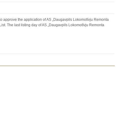
to approve the application of AS „Daugavpils Lokomotīvju Remonta
ist. The last listing day of AS „Daugavpils Lokomotīvju Remonta