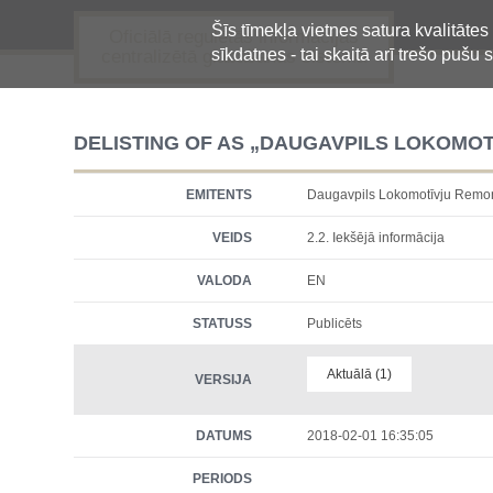
Šīs tīmekļa vietnes satura kvalitātes
Oficiālā regulētās informācijas
sīkdatnes - tai skaitā arī trešo pušu s
centralizētā glabāšanas sistēma
DELISTING OF AS „DAUGAVPILS LOKOMO
EMITENTS
Daugavpils Lokomotīvju Rem
VEIDS
2.2. Iekšējā informācija
VALODA
EN
STATUSS
Publicēts
Aktuālā (1)
VERSIJA
DATUMS
2018-02-01 16:35:05
PERIODS