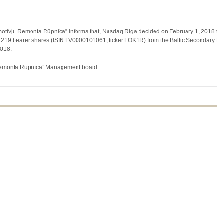
motīvju Remonta Rūpnīca” informs that, Nasdaq Riga decided on February 1, 2018 
94 219 bearer shares (ISIN LV0000101061, ticker LOK1R) from the Baltic Secondary L
2018.
Remonta Rūpnīca” Management board