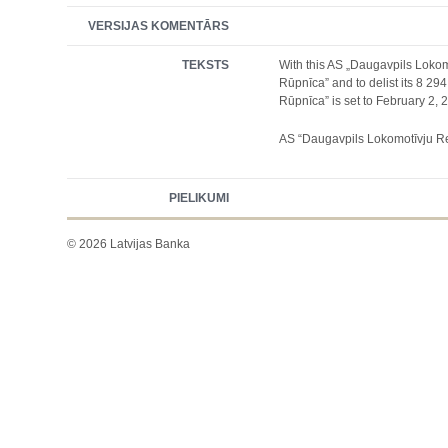
VERSIJAS KOMENTĀRS
TEKSTS
With this AS „Daugavpils Loko
Rūpnīca” and to delist its 8 2
Rūpnīca” is set to February 2, 
AS “Daugavpils Lokomotīvju 
PIELIKUMI
© 2026 Latvijas Banka