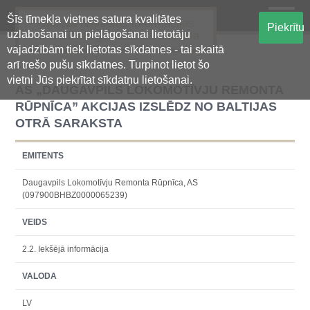
Šīs tīmekļa vietnes satura kvalitātes
Oficiālā regulētās informācijas
Piekrītu
uzlabošanai un pielāgošanai lietotāju
centralizētā glabāšanas sistēma
vajadzībām tiek lietotas sīkdatnes - tai skaitā
arī trešo pušu sīkdatnes. Turpinot lietot šo
vietni Jūs piekrītat sīkdatņu lietošanai.
AS „DAUGAVPILS LOKOMOTĪVJU REMONTA
RŪPNĪCA” AKCIJAS IZSLĒDZ NO BALTIJAS
OTRĀ SARAKSTA
EMITENTS
Daugavpils Lokomotīvju Remonta Rūpnīca, AS
(097900BHBZ0000065239)
VEIDS
2.2. Iekšējā informācija
VALODA
LV