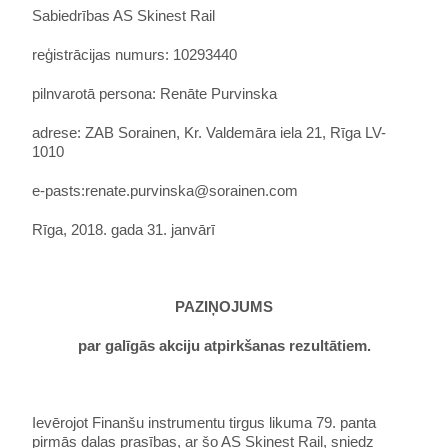
Sabiedrības
AS Skinest Rail
reģistrācijas numurs: 10293440
pilnvarotā persona: Renāte Purvinska
adrese: ZAB Sorainen, Kr. Valdemāra iela 21, Rīga LV-
1010
e-pasts:renate.purvinska@sorainen.com
Rīga, 2018. gada 31. janvārī
PAZIŅOJUMS
par galīgās akciju atpirkšanas rezultātiem.
Ievērojot Finanšu instrumentu tirgus likuma 79. panta
pirmās daļas prasības, ar šo AS Skinest Rail, sniedz