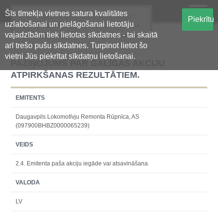
Šīs tīmekļa vietnes satura kvalitātes
Oficiālā regulētās informācijas
Piekrītu
uzlabošanai un pielāgošanai lietotāju
centralizētā glabāšanas sistēma
vajadzībām tiek lietotas sīkdatnes - tai skaitā
arī trešo pušu sīkdatnes. Turpinot lietot šo
vietni Jūs piekrītat sīkdatņu lietošanai.
PAZIŅOJUMS PAR GALĪGĀS AKCIJU
ATPIRKŠANAS REZULTĀTIEM.
EMITENTS
Daugavpils Lokomotīvju Remonta Rūpnīca, AS
(097900BHBZ0000065239)
VEIDS
2.4. Emitenta paša akciju iegāde vai atsavināšana
VALODA
LV