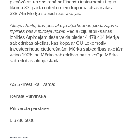
piedāvātas un saskaņā ar Finanšu instrumentu tirgus
likuma 83. panta noteikumiem kopumā atsavinātas
338 745 Mērķa sabiedrības akcijas.
Akciju skaits, kas pēc akciju atpirkšanas piedāvājuma
izpildes būs Atpircēja rīcībā
: Pēc akciju atpirkšanas
izpildes Atpircējam tiešā veidā pieder 4 478 414 Mērķa
sabiedrības akcijas, kas kopā ar OÜ Lokomotiiv
Investeeringud piederošajām Mērķa sabiedrības akcijām
veido 100% no Mērķa sabiedrības balsstiesīgo Mērķa
sabiedrības akciju skaita.
AS Skinest Rail vārdā:
Renāte Purvinska
Pilnvarotā pārstāve
t. 6736 5000