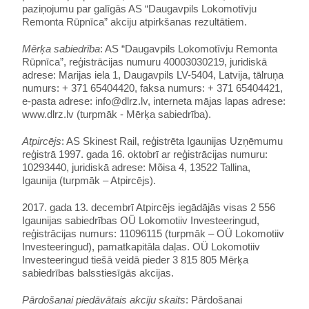
paziņojumu par galīgās
AS “Daugavpils Lokomotīvju
Remonta Rūpnīca”
akciju atpirkšanas rezultātiem.
Mērķa sabiedrība
: AS “Daugavpils Lokomotīvju Remonta
Rūpnīca”,
reģistrācijas numuru 40003030219, juridiskā
adrese: Marijas iela 1, Daugavpils LV-5404, Latvija, tālruņa
numurs: + 371 65404420, faksa numurs: + 371 65404421,
e-pasta adrese: info@dlrz.lv, interneta mājas lapas adrese:
www.dlrz.lv
(turpmāk - Mērķa sabiedrība).
Atpircējs
: AS Skinest Rail, reģistrēta Igaunijas Uzņēmumu
reģistrā 1997. gada 16. oktobrī ar reģistrācijas numuru:
10293440, juridiskā adrese: Mõisa 4, 13522 Tallina,
Igaunija (turpmāk – Atpircējs).
2017. gada 13. decembrī Atpircējs iegādājās visas 2 556
Igaunijas sabiedrības OÜ Lokomotiiv Investeeringud,
reģistrācijas numurs: 11096115 (turpmāk – OÜ Lokomotiiv
Investeeringud), pamatkapitāla daļas. OÜ Lokomotiiv
Investeeringud tiešā veidā pieder 3 815 805 Mērķa
sabiedrības balsstiesīgās akcijas.
Pārdošanai piedāvātais akciju skaits
: Pārdošanai