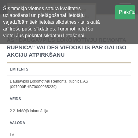
Šīs tīmekļa vietnes satura kvalitātes
Oficiālā regulētās informācijas
Piekrītu
uzlabošanai un pielāgošanai lietotāju
centralizētā glabāšanas sistēma
vajadzībām tiek lietotas sīkdatnes - tai skaitā
arī trešo pušu sīkdatnes. Turpinot lietot šo
vietni Jūs piekrītat sīkdatņu lietošanai.
AS “DAUGAVPILS LOKOMOTĪVJU REMONTA
RŪPNĪCA” VALDES VIEDOKLIS PAR GALĪGO
AKCIJU ATPIRKŠANU
EMITENTS
Daugavpils Lokomotīvju Remonta Rūpnīca, AS
(097900BHBZ0000065239)
VEIDS
2.2. Iekšējā informācija
VALODA
LV