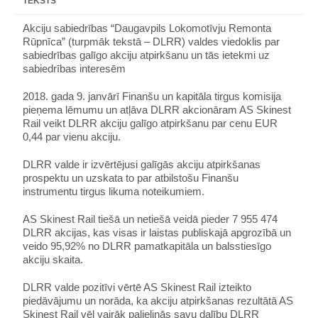
TEKSTS
Akciju sabiedrības “Daugavpils Lokomotīvju Remonta
Rūpnīca” (turpmāk tekstā – DLRR) valdes viedoklis par
sabiedrības galīgo akciju atpirkšanu un tās ietekmi uz
sabiedrības interesēm
2018. gada 9. janvārī Finanšu un kapitāla tirgus komisija
pieņema lēmumu un atļāva DLRR akcionāram AS Skinest
Rail veikt DLRR akciju galīgo atpirkšanu par cenu EUR
0,44 par vienu akciju.
DLRR valde ir izvērtējusi galīgās akciju atpirkšanas
prospektu un uzskata to par atbilstošu Finanšu
instrumentu tirgus likuma noteikumiem.
AS Skinest Rail tiešā un netiešā veidā pieder 7 955 474
DLRR akcijas, kas visas ir laistas publiskajā apgrozībā un
veido 95,92% no DLRR pamatkapitāla un balsstiesīgo
akciju skaita.
DLRR valde pozitīvi vērtē AS Skinest Rail izteikto
piedāvājumu un norāda, ka akciju atpirkšanas rezultātā AS
Skinest Rail vēl vairāk palielinās savu dalību DLRR