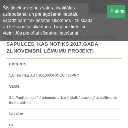
Šīs tīmekļa vietnes satura kvalitātes
Oficiālā regulētās informācijas
Piekrītu
uzlabošanai un pielāgošanai lietotāju
centralizētā glabāšanas sistēma
vajadzībām tiek lietotas sīkdatnes - tai skaitā
arī trešo pušu sīkdatnes. Turpinot lietot šo
vietni Jūs piekrītat sīkdatņu lietošanai.
AS "SAF TEHNIKA" KĀRTĒJĀS AKCIONĀRU
SAPULCES, KAS NOTIKS 2017.GADA
21.NOVEMBRĪ, LĒMUMU PROJEKTI
EMITENTS
SAF Tehnika, AS (48510000F6NVA4T63P67)
VEIDS
3.1. Papildu regulētā informācija, kas ir jāatklāj saskaņā ar dalībvalsts
tiesību aktiem
VALODA
LV