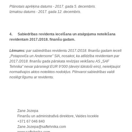
Plānotais aprēķina datums - 2017. gada 5. decembris.
Izmaksu datums - 2017. gada 12. decembris.
4.
Sabiedrības revidenta iecelšana un atalgojuma noteikšana
revidentam 2017./2018. finanšu gadam.
Lēmums:
par sabiedrības revidentu 2017./2018. finanšu gadam iecelt
„Potapoviča un Andersone” SIA, nosakot, ka atlīdzība revidentam par
2017./2018. finanšu gada pārskata revīzijas veikšanu AS „SAF
Tehnika” nevar pārsniegt EUR 9’000 (deviņi tūkstoši eiro), neiekļaujot
normatīvajos aktos noteiktos nodokļus. Pilnvarot sabiedrības valdi
noslēgt līgumu ar revidentu.
Zane Jozepa
Finanšu un administratīvā direktore, Valdes locekle
+371 67 046 840
Zane.Jozepa@saftehnika.com