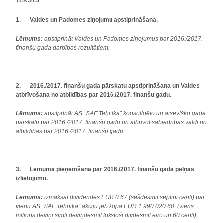
TEKSTS
1.
Valdes un Padomes ziņojumu apstiprināšana.
Lēmums:
apstiprināt Valdes un Padomes ziņojumus par 2016./2017.
finanšu gada darbības rezultātiem.
2.
2016./2017. finanšu gada pārskatu apstiprināšana un Valdes
atbrīvošana no atbildības par 2016./2017. finanšu gadu.
Lēmums:
apstiprināt AS „SAF Tehnika” konsolidēto un atsevišķo gada
pārskatu par 2016./2017. finanšu gadu un atbrīvot sabiedrības valdi no
atbildības par 2016./2017. finanšu gadu.
3.
Lēmuma pieņemšana par 2016./2017. finanšu gada peļņas
izlietojumu.
Lēmums:
izmaksāt dividendēs EUR 0.67 (sešdesmit septiņi centi) par
vienu AS „SAF Tehnika” akciju jeb kopā EUR 1 990 020.60 (viens
miljons deviņi simti deviņdesmit tūkstoši divdesmit eiro un 60 centi).