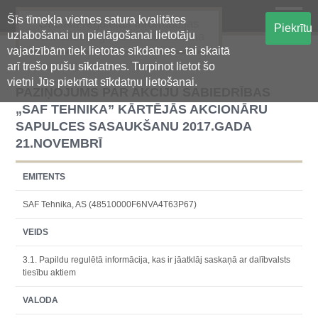
Šīs tīmekļa vietnes satura kvalitātes
Oficiālā regulētās informācijas
Piekrītu
uzlabošanai un pielāgošanai lietotāju
centralizētā glabāšanas sistēma
vajadzībām tiek lietotas sīkdatnes - tai skaitā
arī trešo pušu sīkdatnes. Turpinot lietot šo
vietni Jūs piekrītat sīkdatņu lietošanai.
PAZIŅOJUMS PAR AKCIJU SABIEDRĪBAS
„SAF TEHNIKA” KĀRTĒJĀS AKCIONĀRU
SAPULCES SASAUKŠANU 2017.GADA
21.NOVEMBRĪ
EMITENTS
SAF Tehnika, AS (48510000F6NVA4T63P67)
VEIDS
3.1. Papildu regulētā informācija, kas ir jāatklāj saskaņā ar dalībvalsts
tiesību aktiem
VALODA