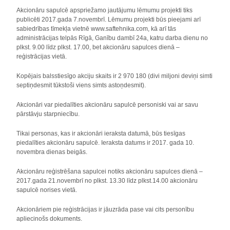
Akcionāru sapulcē apspriežamo jautājumu lēmumu projekti tiks
publicēti 2017.gada 7.novembrī. Lēmumu projekti būs pieejami arī
sabiedrības tīmekļa vietnē www.saftehnika.com, kā arī tās
administrācijas telpās Rīgā, Ganību dambī 24a, katru darba dienu no
plkst. 9.00 līdz plkst. 17.00, bet akcionāru sapulces dienā –
reģistrācijas vietā.
Kopējais balsstiesīgo akciju skaits ir 2 970 180 (divi miljoni deviņi simti
septiņdesmit tūkstoši viens simts astoņdesmit).
Akcionāri var piedalīties akcionāru sapulcē personiski vai ar savu
pārstāvju starpniecību.
Tikai personas, kas ir akcionāri ieraksta datumā, būs tiesīgas
piedalīties akcionāru sapulcē. Ieraksta datums ir 2017. gada 10.
novembra dienas beigās.
Akcionāru reģistrēšana sapulcei notiks akcionāru sapulces dienā –
2017.gada 21.novembrī no plkst. 13.30 līdz plkst.14.00 akcionāru
sapulcē norises vietā.
Akcionāriem pie reģistrācijas ir jāuzrāda pase vai cits personību
apliecinošs dokuments.