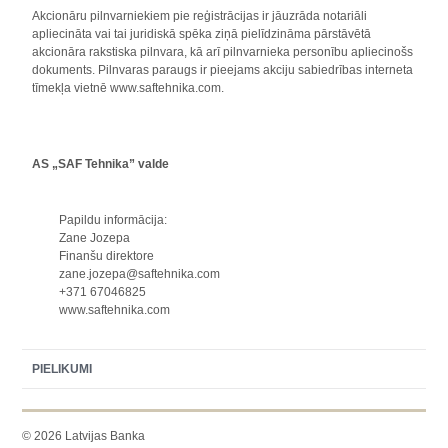
Akcionāru pilnvarniekiem pie reģistrācijas ir jāuzrāda notariāli
apliecināta vai tai juridiskā spēka ziņā pielīdzināma pārstāvētā
akcionāra rakstiska pilnvara, kā arī pilnvarnieka personību apliecinošs
dokuments. Pilnvaras paraugs ir pieejams akciju sabiedrības interneta
tīmekļa vietnē www.saftehnika.com.
AS „SAF Tehnika” valde
Papildu informācija:
Zane Jozepa
Finanšu direktore
zane.jozepa@saftehnika.com
+371 67046825
www.saftehnika.com
PIELIKUMI
© 2026 Latvijas Banka