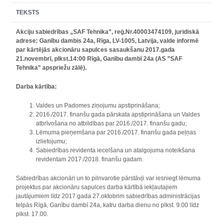
TEKSTS
Akciju sabiedrības „SAF Tehnika”, reģ.Nr.40003474109, juridiskā
adrese: Ganību dambis 24a, Rīga, LV-1005, Latvija, valde informē
par kārtējās akcionāru sapulces sasaukšanu 2017.gada
21.novembrī, plkst.14:00 Rīgā, Ganību dambī 24a (AS ”SAF
Tehnika” apspriežu zālē).
Darba kārtība:
Valdes un Padomes ziņojumu apstiprināšana;
2016./2017. finanšu gada pārskata apstiprināšana un Valdes
atbrīvošana no atbildības par 2016./2017. finanšu gadu;
Lēmuma pieņemšana par 2016./2017. finanšu gada peļņas
izlietojumu;
Sabiedrības revidenta iecelšana un atalgojuma noteikšana
revidentam 2017./2018. finanšu gadam.
Sabiedrības akcionāri un to pilnvarotie pārstāvji var iesniegt lēmuma
projektus par akcionāru sapulces darba kārtībā iekļautajiem
jautājumiem līdz 2017.gada 27.oktobrim sabiedrības administrācijas
telpās Rīgā, Ganību dambī 24a, katru darba dienu no plkst. 9.00 līdz
plkst. 17.00.