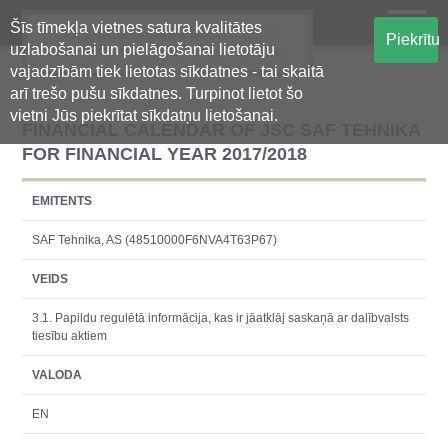
Šīs tīmekļa vietnes satura kvalitātes
Oficiālā regulētās informācijas
Piekrītu
uzlabošanai un pielāgošanai lietotāju
centralizētā glabāšanas sistēma
vajadzībām tiek lietotas sīkdatnes - tai skaitā
arī trešo pušu sīkdatnes. Turpinot lietot šo
vietni Jūs piekrītat sīkdatņu lietošanai.
FINANCIAL CALENDAR OF JSC SAF TEHNIKA
FOR FINANCIAL YEAR 2017/2018
EMITENTS
SAF Tehnika, AS (48510000F6NVA4T63P67)
VEIDS
3.1. Papildu regulētā informācija, kas ir jāatklāj saskaņā ar dalībvalsts
tiesību aktiem
VALODA
EN