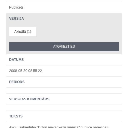
Publicēts
VERSIJA
Aktuālā (1)
DATUMS
2008-05-30 08:55:22
PERIODS
VERSIJAS KOMENTĀRS
TEKSTS
Akciju sabiedrība "Ditton pievadķēžu rūpnīca" publicē nerevidētu