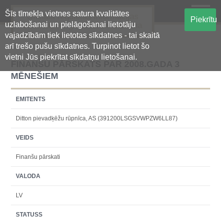
Šīs tīmekļa vietnes satura kvalitātes
Oficiālā regulētās informācijas
Piekrītu
uzlabošanai un pielāgošanai lietotāju
centralizētā glabāšanas sistēma
vajadzībām tiek lietotas sīkdatnes - tai skaitā
arī trešo pušu sīkdatnes. Turpinot lietot šo
vietni Jūs piekrītat sīkdatņu lietošanai.
FINANŠU PĀRSKATS PAR 2008.GADA 3
MĒNEŠIEM
EMITENTS
Ditton pievadķēžu rūpnīca, AS (391200LSGSVWPZW6LL87)
VEIDS
Finanšu pārskati
VALODA
LV
STATUSS