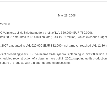
stikla šķiedra May 29, 2008
nths 2008
JSC Valmieras stikla šķiedra made a profit of LVL 550,000 (EUR 780,000).
months 2008 amounted to 13.4 million lats (EUR 19.06 million), which exceeds budge
nths 2007 amounted to LVL 620,000 (EUR 882,000), net turnover reached LVL 12.86 mi
nts of preceding years, JSC Valmieras stikla šķiedra is planning to invest 8 million 
 scheduled reconstruction of a glass furnace built in 2001, stepping up its productio
e share of products with a higher degree of processing.