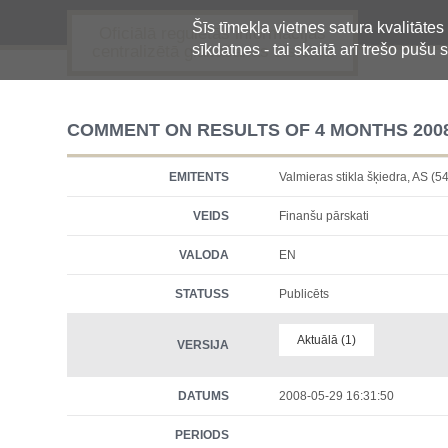
Šīs tīmekļa vietnes satura kvalitātes
Oficiālā regulētās informācijas
sīkdatnes - tai skaitā arī trešo pušu s
centralizētā glabāšanas sistēma
COMMENT ON RESULTS OF 4 MONTHS 200
EMITENTS
Valmieras stikla šķiedra, A
VEIDS
Finanšu pārskati
VALODA
EN
STATUSS
Publicēts
Aktuālā (1)
VERSIJA
DATUMS
2008-05-29 16:31:50
PERIODS