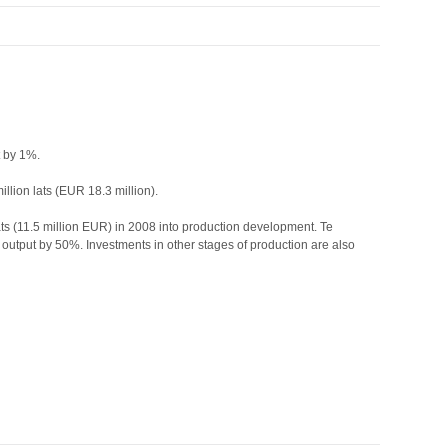
t by 1%.
llion lats (EUR 18.3 million).
lats (11.5 million EUR) in 2008 into production development. Te
n output by 50%. Investments in other stages of production are also