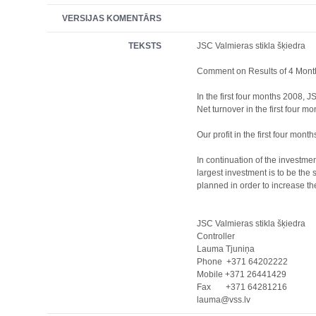
VERSIJAS KOMENTĀRS
TEKSTS
JSC Valmieras 
Comment on Results of 4 Mo
In the first four months 2008, 
Net turnover in the first four 
Our profit in the first four mo
In continuation of the investme
largest investment is to be the
planned in order to increase th
JSC Valmieras stikla šķiedra
Controller
Lauma Tjuniņa
Phone +371 64202222
Mobile +371 26441429
Fax +371 64281216
lauma@vss.lv