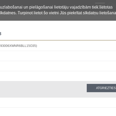
LV
 uzlabošanai un pielāgošanai lietotāju vajadzībām tiek lietotas
īkdatnes. Turpinot lietot šo vietni Jūs piekrītat sīkdatņu lietošana
8
S (5493006XWNR6BLL15O35)