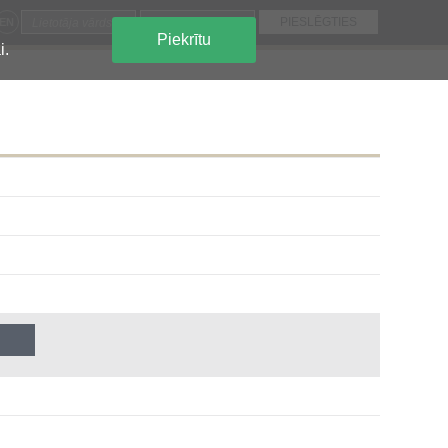
EN
Piekrītu
i.