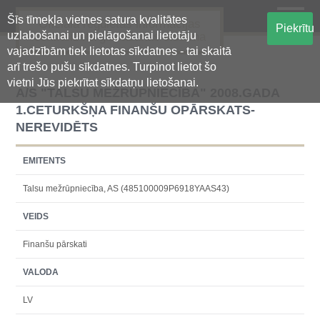
Šīs tīmekļa vietnes satura kvalitātes
Oficiālā regulētās informācijas
Piekrītu
uzlabošanai un pielāgošanai lietotāju
centralizētā glabāšanas sistēma
vajadzībām tiek lietotas sīkdatnes - tai skaitā
arī trešo pušu sīkdatnes. Turpinot lietot šo
vietni Jūs piekrītat sīkdatņu lietošanai.
A/S "TALSU MEŽRŪPNIECĪBA" 2008.GADA
1.CETURKŠŅA FINANŠU OPĀRSKATS-
NEREVIDĒTS
EMITENTS
Talsu mežrūpniecība, AS (485100009P6918YAAS43)
VEIDS
Finanšu pārskati
VALODA
LV