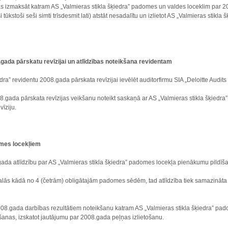
s izmaksāt katram AS „Valmieras stikla šķiedra” padomes un valdes loceklim par 2
tūkstoši seši simti trīsdesmit lati) atstāt nesadalītu un izlietot AS „Valmieras stikla
gada pārskatu revīzijai un atlīdzības noteikšana revidentam
dra” revidentu 2008.gada pārskata revīzijai ievēlēt auditorfirmu SIA „Deloitte Audits 
8.gada pārskata revīzijas veikšanu noteikt saskaņā ar AS „Valmieras stikla šķiedra”
īziju.
omes locekļiem
ada atlīdzību par AS „Valmieras stikla šķiedra” padomes locekļa pienākumu pildīša
lās kādā no 4 (četrām) obligātajām padomes sēdēm, tad atlīdzība tiek samazināta 
2008.gada darbības rezultātiem noteikšanu katram AS „Valmieras stikla šķiedra” p
anas, izskatot jautājumu par 2008.gada peļņas izlietošanu.