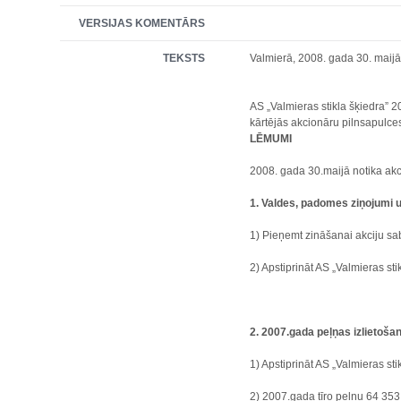
VERSIJAS KOMENTĀRS
TEKSTS
Valmierā, 2008. gada 30. maij
AS „Valmieras stikla šķiedra” 
kārtējās akcionāru pilnsapulce
LĒMUMI
2008. gada 30.maijā notika akc
1. Valdes, padomes ziņojumi 
1) Pieņemt zināšanai akciju sa
2) Apstiprināt AS „Valmieras st
2. 2007.gada peļņas izlietoša
1) Apstiprināt AS „Valmieras stik
2) 2007.gada tīro peļņu 64 353,-