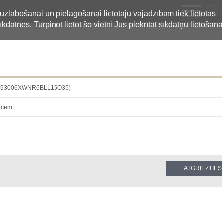
LV
 uzlabošanai un pielāgošanai lietotāju vajadzībām tiek lietotas
īkdatnes. Turpinot lietot šo vietni Jūs piekrītat sīkdatņu lietošana
S (5493006XWNR6BLL15O35)
ulcēm