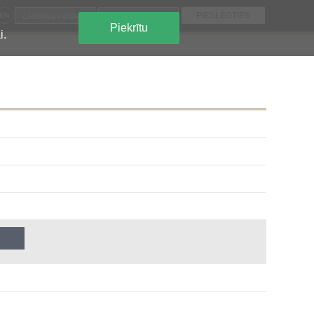
EN
Piekrītu
i.