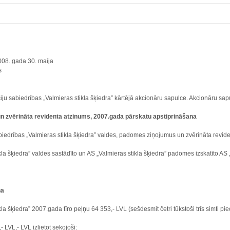
ā
2008. gada 30. maija
s
iju sabiedrības „Valmieras stikla šķiedra” kārtējā akcionāru sapulce. Akcionāru 
un zvērināta revidenta atzinums, 2007.gada pārskatu apstiprināšana
biedrības „Valmieras stikla šķiedra” valdes, padomes ziņojumus un zvērināta revid
ikla šķiedra” valdes sastādīto un AS „Valmieras stikla šķiedra” padomes izskatīto AS
na
la šķiedra” 2007.gada tīro peļņu 64 353,- LVL (sešdesmit četri tūkstoši trīs simti piecd
 LVL,- LVL izlietot sekojoši: