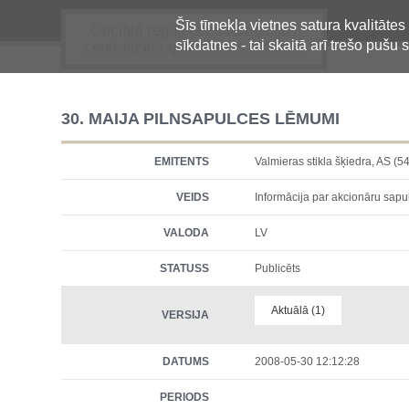
Šīs tīmekļa vietnes satura kvalitātes
Oficiālā regulētās informācijas
sīkdatnes - tai skaitā arī trešo pušu s
centralizētā glabāšanas sistēma
30. MAIJA PILNSAPULCES LĒMUMI
EMITENTS
Valmieras stikla šķiedra, A
VEIDS
Informācija par akcionāru sap
VALODA
LV
STATUSS
Publicēts
Aktuālā (1)
VERSIJA
DATUMS
2008-05-30 12:12:28
PERIODS