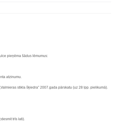
sapulce pieņēma šādus lēmumus:
enta atzinumu.
 „Valmieras stikla šķiedra” 2007.gada pārskatu (uz 28 lpp. pielikumā).
esmit trīs lati).