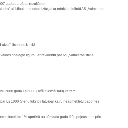
007.gada darbības rezultātiem.
 šķiedra” attīstībai un modernizācijai ar mērķi palielināt AS „Valmieras
Latvia”, licences Nr. 43.
 valdes noslēgto līgumu ar revidentu par AS „Valmieras stikla
nu 2008.gadā Ls 6000 (seši tūkstoši latu) katram.
par Ls 1000 (vienu tūkstoti latu)par katru neapmeklētu padomes
adomes loceklim 1% apmērā no pārskata gada tīrās peļņas lemt pēc