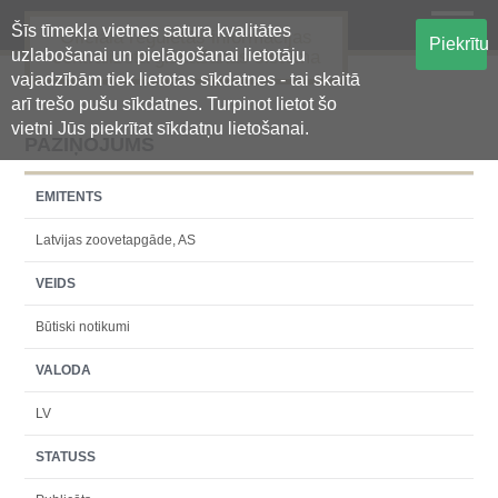
Šīs tīmekļa vietnes satura kvalitātes
Oficiālā regulētās informācijas
Piekrītu
uzlabošanai un pielāgošanai lietotāju
centralizētā glabāšanas sistēma
vajadzībām tiek lietotas sīkdatnes - tai skaitā
arī trešo pušu sīkdatnes. Turpinot lietot šo
vietni Jūs piekrītat sīkdatņu lietošanai.
PAZIŅOJUMS
EMITENTS
Latvijas zoovetapgāde, AS
VEIDS
Būtiski notikumi
VALODA
LV
STATUSS