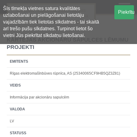
Šīs tīmekļa vietnes satura kvalitātes
Oficiālā regulētās informācijas
Piekrītu
uzlabošanai un pielāgošanai lietotāju
centralizētā glabāšanas sistēma
vajadzībām tiek lietotas sīkdatnes - tai skaitā
arī trešo pušu sīkdatnes. Turpinot lietot šo
vietni Jūs piekrītat sīkdatņu lietošanai.
KĀRTĒJĀS AKCIONĀRU SAPULCES LĒMUMU
PROJEKTI
EMITENTS
Rīgas elektromašīnbūves rūpnīca, AS (25340065CF9HB5QZ3Z81)
VEIDS
Informācija par akcionāru sapulcēm
VALODA
LV
STATUSS