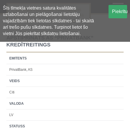
Šīs tīmekļa vietnes satura kvalitātes
Oficiālā regulētās informācijas
Piekrītu
uzlabošanai un pielāgošanai lietotāju
centralizētā glabāšanas sistēma
vajadzībām tiek lietotas sīkdatnes - tai skaitā
arī trešo pušu sīkdatnes. Turpinot lietot šo
vietni Jūs piekrītat sīkdatņu lietošanai.
APSTIPRINĀTS AS “PRIVATBANK”
KREDĪTREITINGS
EMITENTS
PrivatBank, AS
VEIDS
Citi
VALODA
LV
STATUSS