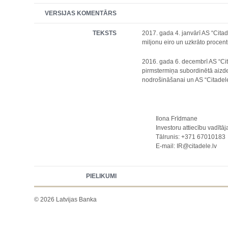
VERSIJAS KOMENTĀRS
TEKSTS
2017. gada 4. janvārī AS “Cita
miljonu eiro un uzkrāto proce
2016. gada 6. decembrī AS “Cit
pirmstermiņa subordinētā aizd
nodrošināšanai un AS “Citadele 
Ilona Frīdmane
Investoru attiecību vadītāj
Tālrunis: +371 67010183
E-mail: IR@citadele.lv
PIELIKUMI
© 2026 Latvijas Banka