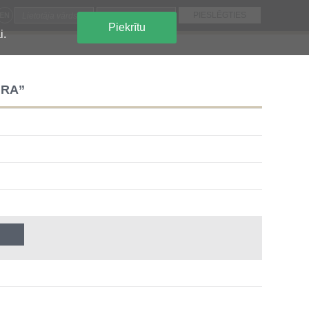
EN
Piekrītu
i.
ŪRA”