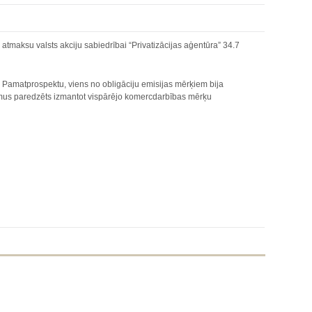
tmaksu valsts akciju sabiedrībai “Privatizācijas aģentūra” 34.7
 Pamatprospektu, viens no obligāciju emisijas mērķiem bija
umus paredzēts izmantot vispārējo komercdarbības mērķu