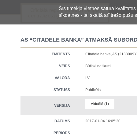
Šīs tīmekļa vietnes satura kvalitātes
Oficiālā regulētās informācijas
sīkdatnes - tai skaitā arī trešo pušu s
centralizētā glabāšanas sistēma
AS “CITADELE BANKA” ATMAKSĀ SUBORD
EMITENTS
Citadele banka, AS (213800
VEIDS
Būtiski notikumi
VALODA
LV
STATUSS
Publicēts
Aktuālā (1)
VERSIJA
DATUMS
2017-01-04 16:05:20
PERIODS