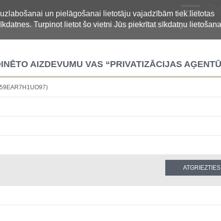
LV
 uzlabošanai un pielāgošanai lietotāju vajadzībām tiek lietotas
īkdatnes. Turpinot lietot šo vietni Jūs piekrītat sīkdatņu lietošana
INĒTO AIZDEVUMU VAS “PRIVATIZĀCIJAS AĢENT
9Y59EAR7H1UO97)