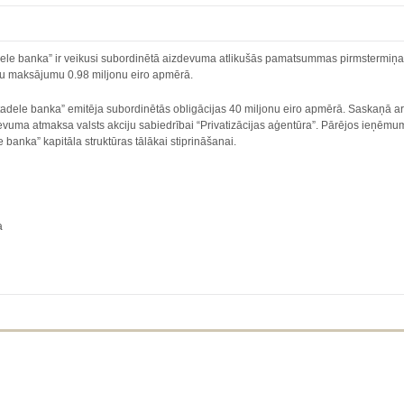
dele banka” ir veikusi subordinētā aizdevuma atlikušās pamatsummas pirmstermiņa a
ntu maksājumu 0.98 miljonu eiro apmērā.
adele banka” emitēja subordinētās obligācijas 40 miljonu eiro apmērā. Saskaņā ar
evuma atmaksa valsts akciju sabiedrībai “Privatizācijas aģentūra”. Pārējos ieņēm
banka” kapitāla struktūras tālākai stiprināšanai.
a