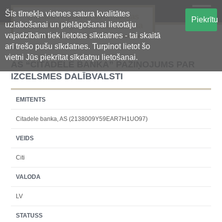
Šīs tīmekļa vietnes satura kvalitātes
Oficiālā regulētās informācijas
Piekrītu
uzlabošanai un pielāgošanai lietotāju
centralizētā glabāšanas sistēma
vajadzībām tiek lietotas sīkdatnes - tai skaitā
arī trešo pušu sīkdatnes. Turpinot lietot šo
vietni Jūs piekrītat sīkdatņu lietošanai.
AS “CITADELE BANKA” PAZIŅOJUMS PAR
IZCELSMES DALĪBVALSTI
EMITENTS
Citadele banka, AS (2138009Y59EAR7H1UO97)
VEIDS
Citi
VALODA
LV
STATUSS