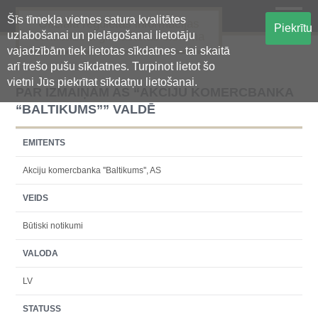
Šīs tīmekļa vietnes satura kvalitātes
Oficiālā regulētās informācijas
Piekrītu
uzlabošanai un pielāgošanai lietotāju
centralizētā glabāšanas sistēma
vajadzībām tiek lietotas sīkdatnes - tai skaitā
arī trešo pušu sīkdatnes. Turpinot lietot šo
vietni Jūs piekrītat sīkdatņu lietošanai.
PAR IZMAIŅĀM AS “AKCIJU KOMERCBANKA
“BALTIKUMS”” VALDĒ
EMITENTS
Akciju komercbanka ''Baltikums'', AS
VEIDS
Būtiski notikumi
VALODA
LV
STATUSS