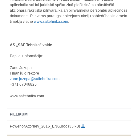
apliecināta vai tai juridiskā spēka ziņā pielīdzināma pārstāvētā
akcionāra rakstiska pilnvara, kā arī pilnvarnieka personību apliecinošs
dokuments. Pilnvaras paraugs ir pieejams akciju sabiedrības interneta
tīmekļa vietnē
www.saftehnika.com
.
AS „SAF Tehnika” valde
Papildu informācija:
Zane Jozepa
Finanšu direktore
zane.jozepa@saftehnika.com
+371 67046825
www.saftehnika.com
PIELIKUMI
Power of Attorney_2016_ENG.doc (35 kB)