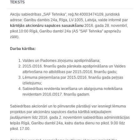
TEKSTS
Akciju sabiedrības „SAF Tehnika”, reģ.Nr.40003474109, juridiskā
adrese: Ganību dambis 24a, Rīga, LV-1005, Latvija, valde informē par
kārtējās akcionāru sapulces sasaukšanu
2016. gada 28. novembrī,
plkst.10:00 Rīgā, Ganību dambī 24a (AS ”SAF Tehnika” apspriežu
zālē).
Darba kārtība:
Valdes un Padomes ziņojumu apstiprināšana;
2015./2016. finanšu gada pārskata apstiprināšana un Valdes
atbrīvošana no atbildības par 2015./2016. finanšu gadu;
Lēmuma pieņemšana par 2015./2016. finanšu gada peļņas
izlietojumu;
Sabiedrības revidenta iecelšana un atalgojuma noteikšana
revidentam 2016./2017. finanšu gadam.
Sabiedrības akcionāri un to pilnvarotie pārstāvji var iesniegt lēmuma
projektus par akcionāru sapulces darba kārtībā iekļautajiem
jautājumiem līdz 2016. gada 2. novembrim sabiedrības administrācijas
telpās Rīgā, Ganību dambī 24a, katru darba dienu no plkst. 9.00 līdz
plkst. 17.00.