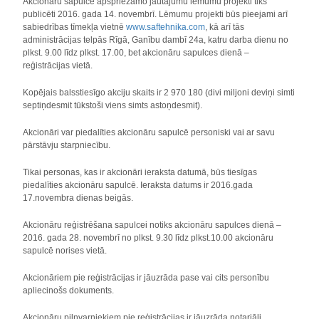
Akcionāru sapulcē apspriežamo jautājumu lēmumu projekti tiks
publicēti 2016. gada 14. novembrī. Lēmumu projekti būs pieejami arī
sabiedrības tīmekļa vietnē
www.saftehnika.com
, kā arī tās
administrācijas telpās Rīgā, Ganību dambī 24a, katru darba dienu no
plkst. 9.00 līdz plkst. 17.00, bet akcionāru sapulces dienā –
reģistrācijas vietā.
Kopējais balsstiesīgo akciju skaits ir 2 970 180 (divi miljoni deviņi simti
septiņdesmit tūkstoši viens simts astoņdesmit).
Akcionāri var piedalīties akcionāru sapulcē personiski vai ar savu
pārstāvju starpniecību.
Tikai personas, kas ir akcionāri ieraksta datumā, būs tiesīgas
piedalīties akcionāru sapulcē. Ieraksta datums ir 2016.gada
17.novembra dienas beigās.
Akcionāru reģistrēšana sapulcei notiks akcionāru sapulces dienā –
2016. gada 28. novembrī no plkst. 9.30 līdz plkst.10.00 akcionāru
sapulcē norises vietā.
Akcionāriem pie reģistrācijas ir jāuzrāda pase vai cits personību
apliecinošs dokuments.
Akcionāru pilnvarniekiem pie reģistrācijas ir jāuzrāda notariāli