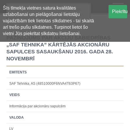
Šīs tīmekļa vietnes satura kvalitātes
Oficiālā regulētās informācijas
Piekrītu
uzlabošanai un pielāgošanai lietotāju
centralizētā glabāšanas sistēma
vajadzībām tiek lietotas sīkdatnes - tai skaitā
arī trešo pušu sīkdatnes. Turpinot lietot šo
vietni Jūs piekrītat sīkdatņu lietošanai.
PAZIŅOJUMS PAR AKCIJU SABIEDRĪBAS
„SAF TEHNIKA” KĀRTĒJĀS AKCIONĀRU
SAPULCES SASAUKŠANU 2016. GADA 28.
NOVEMBRĪ
EMITENTS
SAF Tehnika, AS (48510000F6NVA4T63P67)
VEIDS
Informācija par akcionāru sapulcēm
VALODA
LV