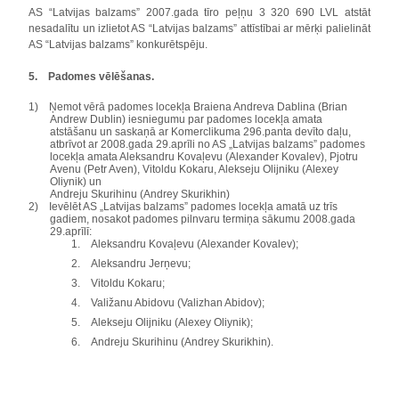
AS “Latvijas balzams” 2007.gada tīro peļņu 3 320 690 LVL atstāt
nesadalītu un izlietot AS “Latvijas balzams” attīstībai ar mērķi palielināt
AS “Latvijas balzams” konkurētspēju.
5.
Padomes vēlēšanas.
1)
Ņemot vērā padomes locekļa
Braiena Andreva Dablina (Brian
Andrew Dublin) iesniegumu par padomes locekļa amata
atstāšanu un saskaņā ar Komerclikuma 296.panta devīto daļu,
atbrīvot ar 2008.gada 29.aprīli no AS „Latvijas balzams” padomes
locekļa amata Aleksandru Kovaļevu (Alexander Kovalev), Pjotru
Avenu (Petr Aven), Vitoldu Kokaru, Alekseju Olijniku (Alexey
Oliynik) un
Andreju Skurihinu (Andrey Skurikhin)
2)
Ievēlēt AS „Latvijas balzams” padomes locekļa amatā uz trīs
gadiem, nosakot padomes pilnvaru termiņa sākumu 2008.gada
29.aprīlī:
1.
Aleksandru Kovaļevu (Alexander Kovalev);
2.
Aleksandru Jerņevu;
3.
Vitoldu Kokaru;
4.
Valižanu Abidovu (Valizhan Abidov);
5.
Alekseju Olijniku (Alexey Oliynik);
6.
Andreju Skurihinu (Andrey Skurikhin).