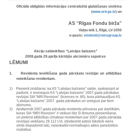
Oficiālā obligātās informācijas centralizētā glabāšanas sistēma
(
www.oricgs.lv
) un
AS “Rīgas Fondu birža”
Vaļņu ielā 1, Rīgā, LV-1050
e-pasts:
emitenti@omxgroup.lv
Akciju sabiedrības “Latvijas balzams”
2008.gada 29.aprīļa kārtējās akcionāru sapulces
LĒMUMI
1.
Revidenta ievēlēšana gada pārskatu revīzijai un atlīdzības
noteikšana revidentam.
1)
Pieņemt zināšanai, ka AS “Latvijas balzams” valde, saskaņojot ar
padomi, ir iesniegusi AS “Latvijas balzams” 2007.gada pārskatus
revīzijai SIA “MRI Revision”
(licences nr. 80), kura pārbaudījusi AS
“Latvijas balzams” 2007. gada pārskatus un sniegusi par tiem
atzinumu.
2)
Apstiprināt 2007.gada pārskata revidenta pilnvaras par darbībām,
kuras SIA “MRI Revision” ir veikusi līdz šī lēmuma pieņemšanai,
un piekrist atlīdzības izmaksai revidentam par 2007.gada pārskata
revīzijas veikšanu
28 112 LVL (divdesmit astoņi tūkstoši viens
simts divpadsmit lati), neieskaitot normatīvajos aktos paredzētos
nodokļus.