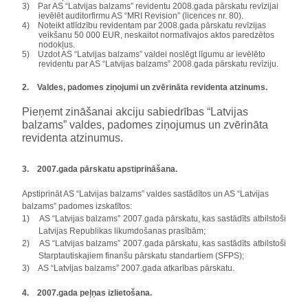
3)
Par AS “Latvijas balzams” revidentu 2008.gada pārskatu revīzijai
ievēlēt auditorfirmu AS “MRI Revision”
(licences nr. 80).
4)
Noteikt atlīdzību revidentam par 2008.gada pārskatu revīzijas
veikšanu 50 000 EUR, neskaitot normatīvajos aktos paredzētos
nodokļus.
5)
Uzdot AS “Latvijas balzams” valdei noslēgt līgumu ar ievēlēto
revidentu par AS “Latvijas balzams” 2008.gada pārskatu revīziju.
2.
Valdes, padomes ziņojumi un zvērināta revidenta atzinums.
Pieņemt zināšanai akciju sabiedrības “Latvijas
balzams” valdes, padomes ziņojumus un zvērināta
revidenta atzinumus.
3.
2007.gada pārskatu apstiprināšana.
Apstiprināt AS “Latvijas balzams” valdes sastādītos un AS “Latvijas
balzams” padomes izskatītos:
1)
AS “Latvijas balzams” 2007.gada pārskatu, kas sastādīts atbilstoši
Latvijas Republikas likumdošanas prasībām;
2)
AS “Latvijas balzams” 2007.gada pārskatu, kas sastādīts atbilstoši
Starptautiskajiem finanšu pārskatu standartiem (SFPS);
3)
AS “Latvijas balzams” 2007.gada atkarības pārskatu.
4.
2007.gada peļņas izlietošana.