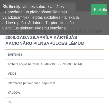
Šīs tīmekļa vietnes satura kvalitātes
Oficiālā regulētās informācijas
Piekrītu
uzlabošanai un pielāgošanai lietotāju
centralizētā glabāšanas sistēma
vajadzībām tiek lietotas sīkdatnes - tai skaitā
arī trešo pušu sīkdatnes. Turpinot lietot šo
vietni Jūs piekrītat sīkdatņu lietošanai.
AKCIJU SABIEDRĪBAS “LATVIJAS BALZAMS”
2008.GADA 29.APRĪĻA KĀRTĒJĀS
AKCIONĀRU PILNSAPULCES LĒMUMI
EMITENTS
Amber Latvijas balzams, AS (097900BGLZ0000056644)
VEIDS
Informācija par akcionāru sapulcēm
VALODA
LV