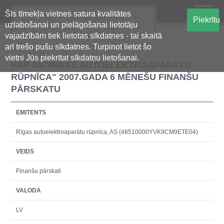
Šīs tīmekļa vietnes satura kvalitātes
Oficiālā regulētās informācijas
Piekrītu
uzlabošanai un pielāgošanai lietotāju
centralizētā glabāšanas sistēma
vajadzībām tiek lietotas sīkdatnes - tai skaitā
arī trešo pušu sīkdatnes. Turpinot lietot šo
vietni Jūs piekrītat sīkdatņu lietošanai.
PAR AS"RĪGAS AUTOELEKTROAPARĀTU
RŪPNĪCA" 2007.GADA 6 MĒNEŠU FINANŠU
PĀRSKATU
EMITENTS
Rīgas autoelektroaparātu rūpnīca, AS (48510000YVK9CM9ETE04)
VEIDS
Finanšu pārskati
VALODA
LV