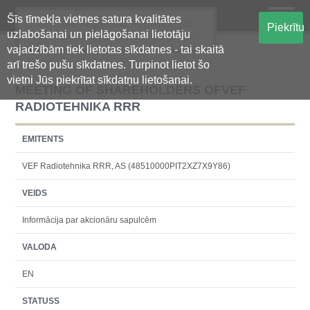
Šīs tīmekļa vietnes satura kvalitātes
Oficiālā regulētās informācijas
Piekrītu
uzlabošanai un pielāgošanai lietotāju
centralizētā glabāšanas sistēma
vajadzībām tiek lietotas sīkdatnes - tai skaitā
arī trešo pušu sīkdatnes. Turpinot lietot šo
vietni Jūs piekrītat sīkdatņu lietošanai.
MEETING OF SHAREHOLDERS OFVEF
RADIOTEHNIKA RRR
EMITENTS
VEF Radiotehnika RRR, AS (48510000PIT2XZ7X9Y86)
VEIDS
Informācija par akcionāru sapulcēm
VALODA
EN
STATUSS