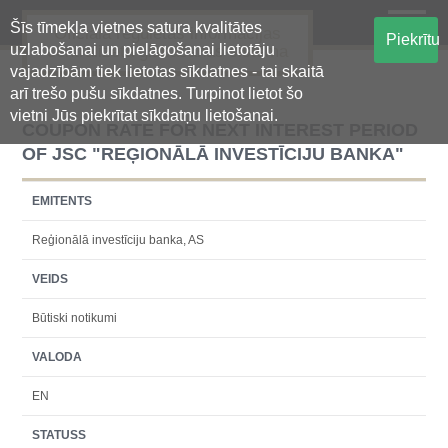
Šīs tīmekļa vietnes satura kvalitātes
Oficiālā regulētās informācijas
Piekrītu
uzlabošanai un pielāgošanai lietotāju
centralizētā glabāšanas sistēma
vajadzībām tiek lietotas sīkdatnes - tai skaitā
arī trešo pušu sīkdatnes. Turpinot lietot šo
vietni Jūs piekrītat sīkdatņu lietošanai.
COUPON RATE FOR NEXT INTEREST PERIOD
OF JSC "REĢIONĀLĀ INVESTĪCIJU BANKA"
EMITENTS
Reģionālā investīciju banka, AS
VEIDS
Būtiski notikumi
VALODA
EN
STATUSS