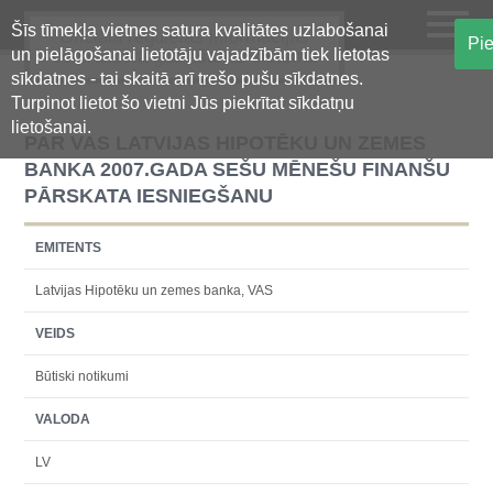
Šīs tīmekļa vietnes satura kvalitātes uzlabošanai
Oficiālā regulētās informācijas
Pie
un pielāgošanai lietotāju vajadzībām tiek lietotas
centralizētā glabāšanas sistēma
sīkdatnes - tai skaitā arī trešo pušu sīkdatnes.
Turpinot lietot šo vietni Jūs piekrītat sīkdatņu
lietošanai.
PAR VAS LATVIJAS HIPOTĒKU UN ZEMES
BANKA 2007.GADA SEŠU MĒNEŠU FINANŠU
PĀRSKATA IESNIEGŠANU
EMITENTS
Latvijas Hipotēku un zemes banka, VAS
VEIDS
Būtiski notikumi
VALODA
LV