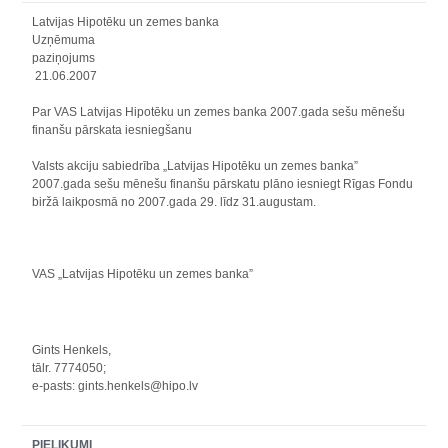
Latvijas Hipotēku un zemes banka
Uzņēmuma
paziņoju
21.06.2007
Par VAS Latvijas Hipotēku un zemes banka 2007.gada sešu mēnešu
finanšu pārskata iesniegšanu
Valsts akciju sabiedrība „Latvijas Hipotēku un zemes banka”
2007.gada sešu mēnešu finanšu pārskatu plāno iesniegt Rīgas Fondu
biržā laikposmā no 2007.gada 29. līdz 31.augustam.
VAS „Latvijas Hipotēku un zemes banka”
Gints Henkels,
tālr. 7774050;
e-pasts: gints.henkels@hipo.lv
PIELIKUMI