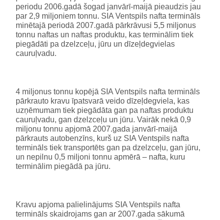
periodu 2006.gadā šogad janvārī-maijā pieaudzis jau
par 2,9 miljoniem tonnu. SIA Ventspils nafta termināls
minētajā periodā 2007.gadā pārkrāvusi 5,5 miljonus
tonnu naftas un naftas produktu, kas terminālim tiek
piegādāti pa dzelzceļu, jūru un dīzeļdegvielas
cauruļvadu.
4 miljonus tonnu kopējā SIA Ventspils nafta termināls
pārkrauto kravu īpatsvarā veido dīzeļdegviela, kas
uzņēmumam tiek piegādāta gan pa naftas produktu
cauruļvadu, gan dzelzceļu un jūru. Vairāk nekā 0,9
miljonu tonnu apjomā 2007.gada janvārī-maijā
pārkrauts autobenzīns, kurš uz SIA Ventspils nafta
termināls tiek transportēts gan pa dzelzceļu, gan jūru,
un nepilnu 0,5 miljoni tonnu apmērā – nafta, kuru
terminālim piegādā pa jūru.
Kravu apjoma palielinājums SIA Ventspils nafta
termināls skaidrojams gan ar 2007.gada sākumā