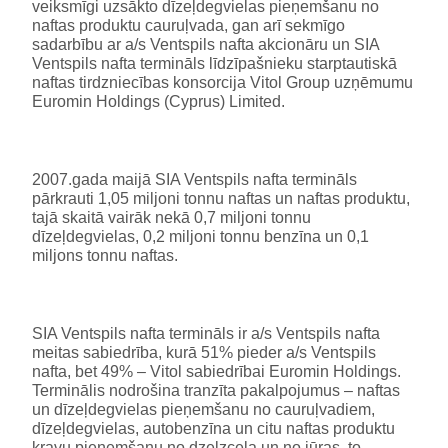
veiksmīgi uzsākto dīzeļdegvielas pieņemšanu no
naftas produktu cauruļvada, gan arī sekmīgo
sadarbību ar a/s Ventspils nafta akcionāru un SIA
Ventspils nafta termināls līdzīpašnieku starptautiskā
naftas tirdzniecības konsorcija Vitol Group uzņēmumu
Euromin Holdings (Cyprus) Limited.
2007.gada maijā SIA Ventspils nafta termināls
pārkrauti 1,05 miljoni tonnu naftas un naftas produktu,
tajā skaitā vairāk nekā 0,7 miljoni tonnu
dīzeļdegvielas, 0,2 miljoni tonnu benzīna un 0,1
miljons tonnu naftas.
SIA Ventspils nafta termināls ir a/s Ventspils nafta
meitas sabiedrība, kurā 51% pieder a/s Ventspils
nafta, bet 49% – Vitol sabiedrībai Euromin Holdings.
Terminālis nodrošina tranzīta pakalpojumus – naftas
un dīzeļdegvielas pieņemšanu no cauruļvadiem,
dīzeļdegvielas, autobenzīna un citu naftas produktu
kravu pieņemšanu no dzelzceļa un no jūras, to