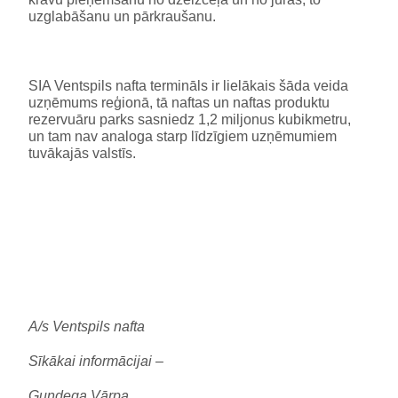
uzglabāšanu un pārkraušanu.
SIA Ventspils nafta termināls ir lielākais šāda veida
uzņēmums reģionā, tā naftas un naftas produktu
rezervuāru parks sasniedz 1,2 miljonus kubikmetru,
un tam nav analoga starp līdzīgiem uzņēmumiem
tuvākajās valstīs.
A/s Ventspils nafta
Sīkākai informācijai –
Gundega Vārpa,