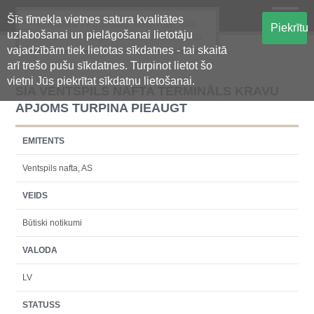
Šīs tīmekļa vietnes satura kvalitātes
Oficiālā regulētās informācijas
Piekrītu
uzlabošanai un pielāgošanai lietotāju
centralizētā glabāšanas sistēma
vajadzībām tiek lietotas sīkdatnes - tai skaitā
arī trešo pušu sīkdatnes. Turpinot lietot šo
vietni Jūs piekrītat sīkdatņu lietošanai.
SIA VENTSPILS NAFTA TERMINĀLS KRAVU
APJOMS TURPINA PIEAUGT
EMITENTS
Ventspils nafta, AS
VEIDS
Būtiski notikumi
VALODA
LV
STATUSS