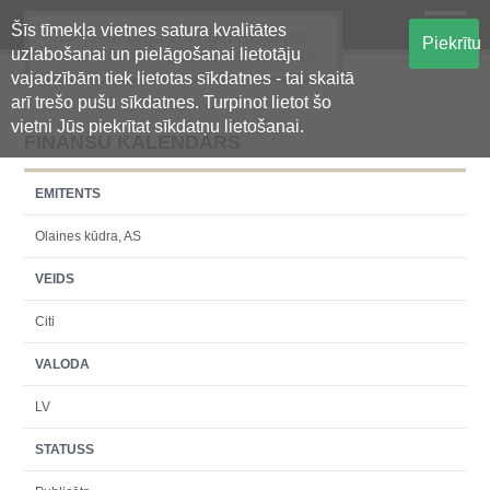
Šīs tīmekļa vietnes satura kvalitātes
Oficiālā regulētās informācijas
Piekrītu
uzlabošanai un pielāgošanai lietotāju
centralizētā glabāšanas sistēma
vajadzībām tiek lietotas sīkdatnes - tai skaitā
arī trešo pušu sīkdatnes. Turpinot lietot šo
vietni Jūs piekrītat sīkdatņu lietošanai.
FINANŠU KALENDĀRS
EMITENTS
Olaines kūdra, AS
VEIDS
Citi
VALODA
LV
STATUSS