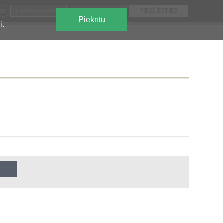
EN
Piekrītu
i.