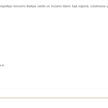
poligrāfijas koncerns Baltijas valstīs un nozares līderis šajā reģionā. Uzņēmuma gal
.lv