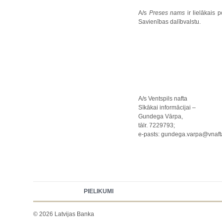
A/s
Preses nams
ir lielākais 
Savienības dalībvalstu.
A/s Ventspils nafta
Sīkākai informācijai –
Gundega Vārpa,
tālr. 7229793;
e-pasts: gundega.varpa@vnafta
PIELIKUMI
© 2026 Latvijas Banka