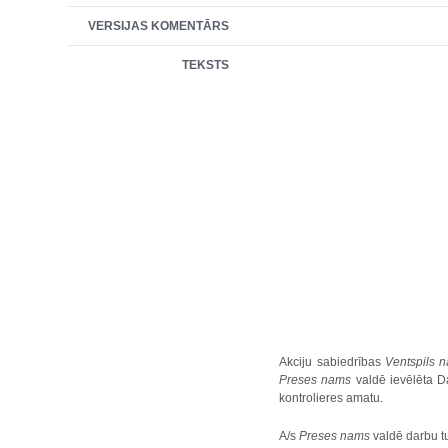
VERSIJAS KOMENTĀRS
TEKSTS
Akciju sabiedrības
Ventspils n
Preses nams
valdē ievēlēta Da
kontrolieres amatu.
A/s
Preses nams
valdē darbu tu