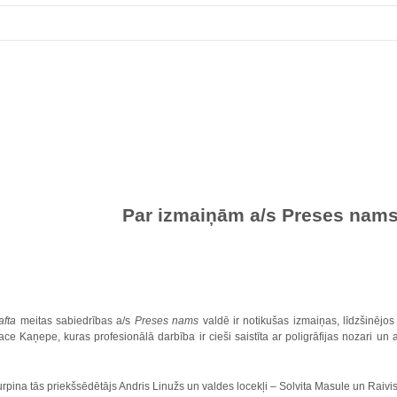
Par izmaiņām a/s Preses
nam
afta
meitas sabiedrības a/s
Preses nams
valdē ir notikušas izmaiņas, līdzšinējo
ce Kaņepe, kuras profesionālā darbība ir cieši saistīta ar poligrāfijas nozari un 
rpina tās priekšsēdētājs Andris Linužs un valdes locekļi – Solvita Masule un Raivi