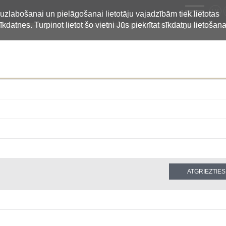
LV
 uzlabošanai un pielāgošanai lietotāju vajadzībām tiek lietotas
īkdatnes. Turpinot lietot šo vietni Jūs piekrītat sīkdatņu lietošana