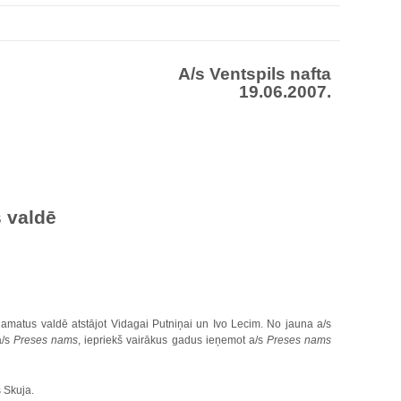
A/s Ventspils nafta
19.06.2007.
s
valdē
s amatus valdē atstājot Vidagai Putniņai un Ivo Lecim. No jauna a/s
a/s
Preses nams
, iepriekš vairākus gadus ieņemot a/s
Preses nams
s Skuja.