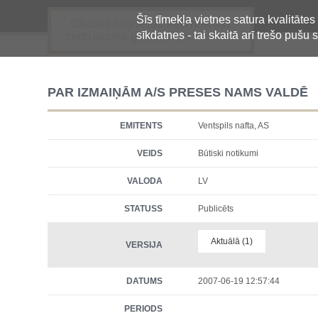
Šīs tīmekļa vietnes satura kvalitātes
Oficiālā regulētās informācijas
sīkdatnes - tai skaitā arī trešo pušu s
centralizētā glabāšanas sistēma
PAR IZMAIŅĀM A/S PRESES NAMS VALDĒ
EMITENTS
Ventspils nafta, AS
VEIDS
Būtiski notikumi
VALODA
LV
STATUSS
Publicēts
Aktuālā (1)
VERSIJA
DATUMS
2007-06-19 12:57:44
PERIODS